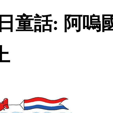
日童話: 阿嗚
上