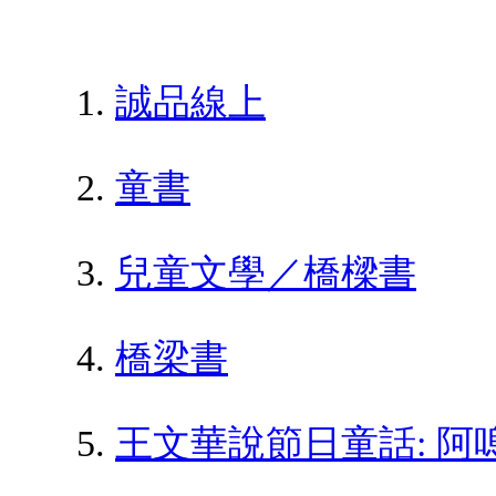
誠品線上
童書
兒童文學／橋樑書
橋梁書
王文華說節日童話: 阿