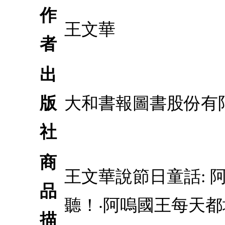
作
王文華
者
出
版
大和書報圖書股份有
社
商
王文華說節日童話:
品
聽！‧阿嗚國王每天
描