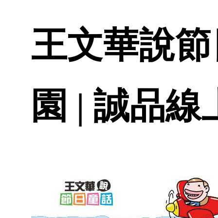
王文華說節
園 | 誠品線