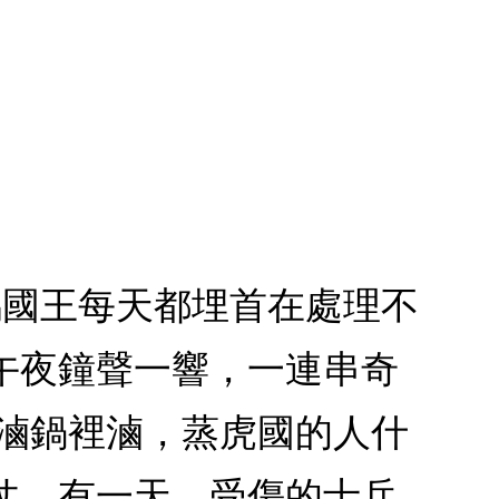
嗚國王每天都埋首在處理不
午夜鐘聲一響，一連串奇
進滷鍋裡滷，蒸虎國的人什
仗。有一天，受傷的士兵