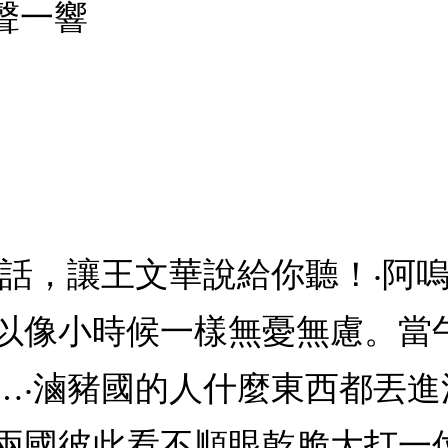
聲一響
童話，讓王文華說給你聽！‧阿
以像小時候一樣無憂無慮。當
…‧滷豬國的人什麼東西都丟
兩國彼此看不順眼乾脆大打一