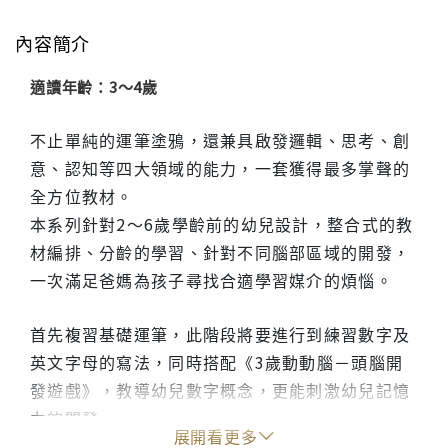
內容簡介
適讀年齡：3～4歲
不止單純的運筆塗鴉，還兼具啟發邏輯、思考、創
意、認知等四大領域的能力，一套獲得最多掌聲的
全方位教材。
本系列針對2～6歲學齡前的幼兒設計，整合式的教
材編排、分齡的學習、針對不同腦部區域的開發，
一次滿足爸媽為孩子尋找合適學習媒介的煩惱。
首先複習基礎運筆，此階段將要進行到練習數字及
英文字母的寫法，同時搭配《3歲動動腦－頭腦開
發遊戲》，教導幼兒數字概念，更能刺激幼兒記憶
力的開發。
展開看更多