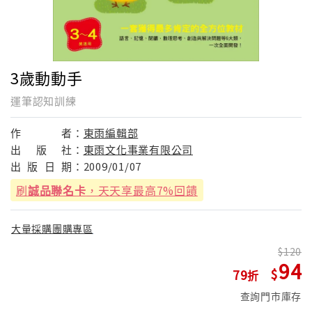
3歲動動手
運筆認知訓練
作
者：
東雨編輯部
出
版
社：
東雨文化事業有限公司
出
版
日
期：
2009/01/07
刷
誠品聯名卡
，天天享最高7%回饋
大量採購團購專區
120
94
79
查詢門市庫存