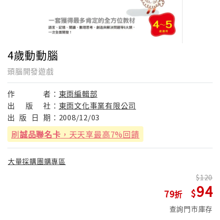
4歲動動腦
頭腦開發遊戲
作
者：
東雨編輯部
出
版
社：
東雨文化事業有限公司
出
版
日
期：
2008/12/03
刷
誠品聯名卡
，天天享最高7%回饋
大量採購團購專區
120
94
79
查詢門市庫存