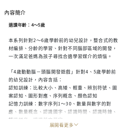
內容簡介
適讀年齡：4～5歲
本系列針對2～6歲學齡前的幼兒設計，整合式的教
材編排、分齡的學習、針對不同腦部區域的開發，
一次滿足爸媽為孩子尋找合適學習媒介的煩惱。
「4歲動動腦－頭腦開發遊戲」針對4、5歲學齡前
的幼兒設計，內容含括：
認知訓練：比較大小、高矮、輕重、辨別符號、圖
案認知、圖形對應、序列概念、顏色認知
記憶力訓練：數字序列1～30、數量與數字的對
應、數量概念、認識國字、認識時間、認識時鐘、
認識拼音、認識英文單字
展開看更多
生活訓練：常識認知、社會常識、生活習慣、自然