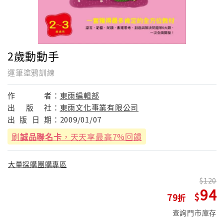
2歲動動手
運筆塗鴉訓練
作
者：
東雨編輯部
出
版
社：
東雨文化事業有限公司
出
版
日
期：
2009/01/07
刷
誠品聯名卡
，天天享最高7%回饋
大量採購團購專區
120
94
79
查詢門市庫存