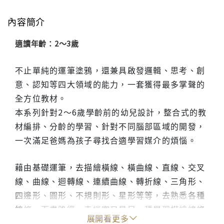
內容簡介
適讀年齡：2～3歲
不止單純的運筆塗鴉，還兼具啟發邏輯、思考、創
意、認知等四大領域的能力，一套獲得最多掌聲的
全方位教材。
本系列針對2～6歲學齡前的幼兒設計，整合式的教
材編排、分齡的學習、針對不同腦部區域的開發，
一次滿足爸媽為孩子尋找合適學習媒介的煩惱。
藉由基礎運筆，去描繪橫線、橫曲線、直線、交叉
線、曲線、迴轉線、連續曲線、轉折線、三角形、
四邊形、圓形、不規則形、星形等等，去熟悉各種
線條。而畫路徑、走迷宮又是另一種學習描繪線條
展開看更多
的方法，藉由情境的加入，更能增加幼兒熟悉感。