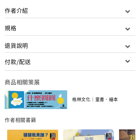
作者介紹
鴨媽媽收到送子鳥送來的五顆蛋，其中最晚孵出的那顆
蛋，繃出大塊頭的醜小鴨。醜小鴨因為外表，被哥哥、
規格
姐姐，還有其他的動物嘲笑。他好想和大家成為朋友，
努力展現泳技，想得到認同，卻還是遭到打擊。難過又
退貨說明
氣餒的醜小鴨，於是離開了家……
付款/配送
●編寫經典童話，賦予故事新意，以熟悉的故事，賦予孩
商品相關策展
子最珍貴的同理心與自信心。
格林文化｜童書．繪本
●由國際級插畫大師為故事畫插畫，風格獨特，打造全新
風貌的醜小鴨，更能透過圖畫引導孩子對書中角色產生
作者相關書籍
同理心，讓故事更精采深刻。
●可愛迷你開本+堅固厚紙板，耐撕、耐摔、書角打圓，