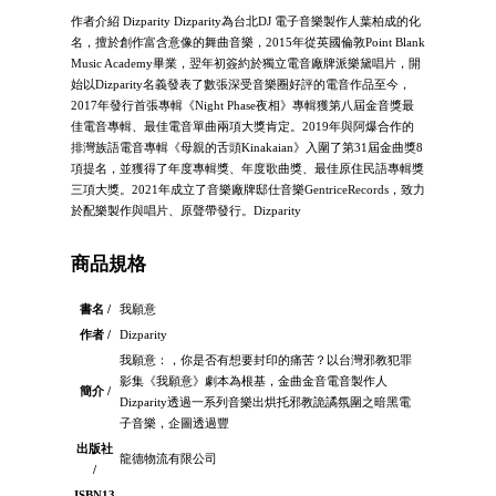
作者介紹 Dizparity Dizparity為台北DJ 電子音樂製作人葉柏成的化
名，擅於創作富含意像的舞曲音樂，2015年從英國倫敦Point Blank
Music Academy畢業，翌年初簽約於獨立電音廠牌派樂黛唱片，開
始以Dizparity名義發表了數張深受音樂圈好評的電音作品至今，
2017年發行首張專輯《Night Phase夜相》專輯獲第八屆金音獎最
佳電音專輯、最佳電音單曲兩項大獎肯定。2019年與阿爆合作的
排灣族語電音專輯《母親的舌頭Kinakaian》入圍了第31屆金曲獎8
項提名，並獲得了年度專輯獎、年度歌曲獎、最佳原住⺠語專輯獎
三項大獎。2021年成立了音樂廠牌邸仕音樂GentriceRecords，致力
於配樂製作與唱片、原聲帶發行。Dizparity
商品規格
書名 /
我願意
作者 /
Dizparity
我願意：，你是否有想要封印的痛苦？以台灣邪教犯罪
影集《我願意》劇本為根基，金曲金音電音製作人
簡介 /
Dizparity透過一系列音樂出烘托邪教詭譎氛圍之暗黑電
子音樂，企圖透過豐
出版社
龍德物流有限公司
/
ISBN13