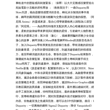
事軌道中的懸疑感與刺激緊張；〈保釋〉以大片災難感弦樂營造出
宛如電影小丑般的邪性釋放 ；〈救救我兒子〉一曲Dizparity與
Skier共譜，藉由器樂情感豐沛的音色，轉化冰冷無情的事件推
移，鋼琴的圓潤搭配弦樂冷酷斷句交疊出眼淚與悲傷的樣態。〈阿
尼瑪 Anima〉的靈感來源，取自心理學家榮格將人歸類為12原型
的「阿尼瑪」——為由男性特徵所支配的男人內心暗藏著的女性面
貌，柔軟的旋律線帶來夢境與幻覺般的柔情，引射劇中人物對教主
所產生的愛慕之情；第26首〈蓮心〉，描繪遭拐騙的邪教少女信徒
蓮心的故事，鋼琴演奏人Musa彈奏電鋼琴Rhodes的清新音色為引
子，加入Dizparity帶有厚實低音的節奏行進感，帶有清脆的節拍深
刻刻畫青澀、少女對於愛情甜蜜幻想，到越演越發劇烈的情感張
力，後至即瞬消逝的美好生命。整張作品除了Dizparity統籌製作，
陳珊妮作為音樂監製，更邀請金音獎最佳爵士專輯與樂手得主
Musa明馬丁、曾參與盧廣仲、孫盛希、鄧福如等歌曲製作與
Netflix影集《誰是被害者》配樂製作的Liv W.，以及CHIEH、Skier
共同參與編曲，中和冷調電音聲響與器樂的情感，為聽覺帶來豐富
層次。邀請金曲最佳裝幀設計師吳建龍操刀裝幀，設計製作過程連
結音樂概念本質，依照神秘儀式製作，邀請Blindvice Graphics描繪
宗教莊園的詭異插畫，並裝幀盒宛若祭壇，最外層以縫線封死，經
由手工個別淋上熱蠟，待時間使其固化，最終就像將專輯緊緊封
印，當專輯傳遞到你手中，開封則需撕破外袋才能解除封印，取得
內容。你無處宣洩之焦慮與煎熬，都可以在Σ中找到解脫。曲目：1
Dizparity - 一切萬物的總和 Sigma2 Dizparity - 降伏 Vanquished3