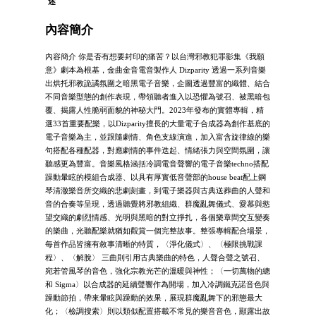
述
內容簡介
內容簡介 你是否有想要封印的痛苦？以台灣邪教犯罪影集《我願
意》劇本為根基，金曲金音電音製作人 Dizparity 透過一系列音樂
出烘托邪教詭譎氛圍之暗黑電子音樂，企圖透過豐富的織體、結合
不同音樂型態的創作表現，帶領聽者進入以恐懼為號召、被黑暗包
覆、揭露人性脆弱面貌的神秘大門。2023年發布的實體專輯，精
選33首重要配樂，以Dizparity擅長的大量電子合成器為創作基底的
電子音樂為主，並跟隨劇情、角色支線演進，加入富含旋律線的樂
句搭配各種配器，對應劇情的事件迭起、情緒張力與空間氛圍，讓
聽感更為豐富。音樂風格涵括冷調電音聲響的電子音樂techno搭配
躁動暈眩的模組合成器、以具有厚實低音聲部的house beat配上鋼
琴清澈樂音所交織的悲劇刻畫，到電子樂器與古典送葬曲的人聲和
音的合奏等呈現，透過聽覺將邪教組織、群魔亂舞儀式、愛慕與慾
望交織的劇烈情感、光明與黑暗的對立掙扎，各個樂章間交互變奏
的樂曲，光聽配樂就猶如觀賞一個完整故事。整張專輯配合場景，
每首作品皆擁有敘事清晰的特質，〈淨化儀式〉、〈極限挑戰課
程〉、〈解脫〉 三曲則引用古典樂曲的特色，人聲合聲之號召、
宛若管風琴的音色，強化宗教光芒的溫暖與神性；〈一切萬物的總
和 Sigma〉以合成器的延續聲響作為開場，加入冷調鐵克諾音色與
躁動節拍，帶來暈眩與躁動的效果，展現群魔亂舞下的邪態最大
化；〈檢調搜索〉則以類似配置搭載不常見的樂音音色，顯露出故