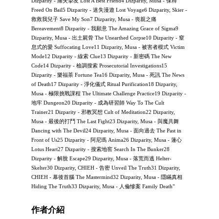
Dizparity - 痛失摯友 Lost A Best Friend4 Dizparity, Musa - 保釋
Freed On Bail5 Dizparity - 迷失漫遊 Lost Voyage6 Dizparity, Skier -
救救我兒子 Save My Son7 Dizparity, Musa - 喪親之痛
Bereavement8 Dizparity - 我願意 The Amazing Grace of Sigma9
Dizparity, Musa - 出土屍骨 The Unearthed Corpse10 Dizparity - 窒
息式的愛 Suffocating Love11 Dizparity, Musa - 被害者模式 Victim
Mode12 Dizparity - 線索 Clue13 Dizparity - 新密碼 The New
Code14 Dizparity - 檢調搜索 Prosecutorial Investigations15
Dizparity - 樂福茶 Fortune Tea16 Dizparity, Musa - 死訊 The News
of Death17 Dizparity - 淨化儀式 Ritual Purification18 Dizparity,
Musa - 極限挑戰課程 The Ultimate Challenge Practice19 Dizparity -
地牢 Dungeon20 Dizparity - 成為研習師 Way To The Cult
Trainer21 Dizparity - 邪教冥想 Cult of Meditation22 Dizparity,
Musa - 最後的打鬥 The Last Fight23 Dizparity, Musa - 與魔共舞
Dancing with The Devil24 Dizparity, Musa - 面向過去 The Past in
Front of Us25 Dizparity - 阿尼瑪 Anima26 Dizparity, Musa - 蓮心
Lotus Heart27 Dizparity - 搜索地窖 Search In The Bunker28
Dizparity - 解脫 Escape29 Dizparity, Musa - 落荒而逃 Helter-
Skelter30 Dizparity, CHIEH - 告密 Unveil The Truth31 Dizparity,
CHIEH - 幕後首腦 The Mastermind32 Dizparity, Musa - 隱瞞真相
Hiding The Truth33 Dizparity, Musa - 人倫慘案 Family Death"
作者介紹