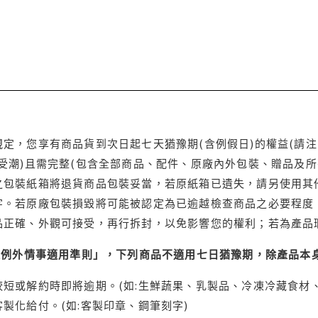
定，您享有商品貨到次日起七天猶豫期(含例假日)的權益(請
受潮)且需完整(包含全部商品、配件、原廠內外包裝、贈品及所
之包裝紙箱將退貨商品包裝妥當，若原紙箱已遺失，請另使用其
字。若原廠包裝損毀將可能被認定為已逾越檢查商品之必要程度，
品正確、外觀可接受，再行拆封，以免影響您的權利；若為產品
理例外情事適用準則」，下列商品不適用七日猶豫期，除產品本
短或解約時即將逾期。(如:生鮮蔬果、乳製品、冷凍冷藏食材、
製化給付。(如:客製印章、鋼筆刻字)