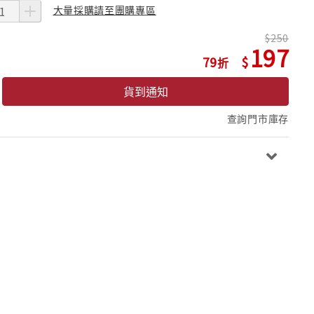
大量採購請至團購專區
250
197
79
貨到通知
查詢門市庫存