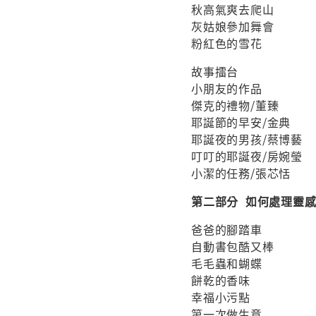
秋高氣爽去爬山
灰姑娘參加舞會
粉紅色的雪花
故事擂台
小朋友的作品
傑克的禮物/董臻
耶誕節的早安/金典
耶誕夜的男孩/蔡博藝
叮叮的耶誕夜/房婉瑩
小潔的任務/張芯恬
第二部分 如何處理靈
爸爸的腳踏車
自動書包酷又棒
毛毛蟲和蝴蝶
餅乾的香味
幸福小污點
第一次做生意