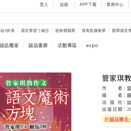
登入
APP下載
會員中心
註冊
站9折券
語言學習ㄅ級分
迎新開鞋祭
清爽肌膚美學
開學語言
誠品獨家
誠品畫廊
活動專區
expo
管家琪教
作
者：
繪
者：
出
版
社：
出
版
日
期：
2
刷
誠品聯名