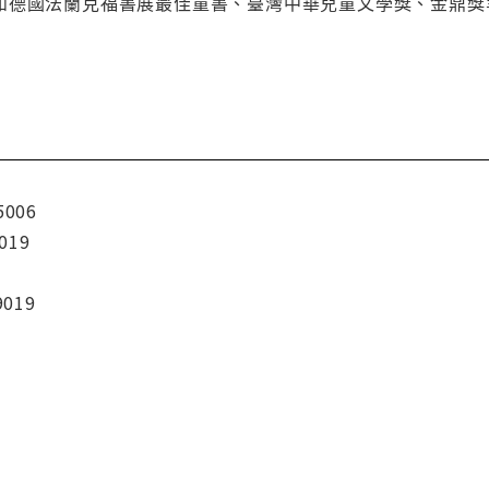
如德國法蘭克福書展最佳童書、臺灣中華兒童文學獎、金鼎獎
5006
019
9019