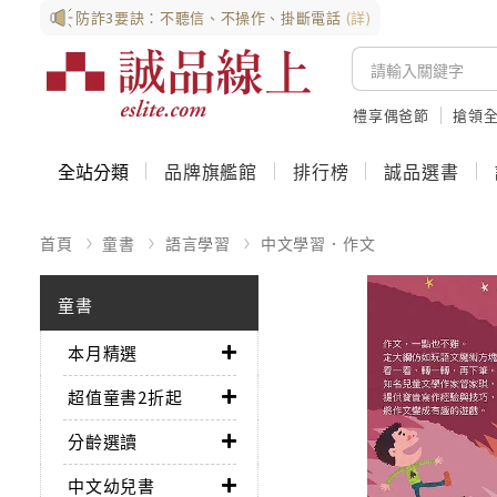
防詐3要訣：不聽信、不操作、掛斷電話
(詳)
禮享偶爸節
搶領全
全站分類
品牌旗艦館
排行榜
誠品選書
首頁
童書
語言學習
中文學習．作文
童書
本月精選
超值童書2折起
分齡選讀
中文幼兒書