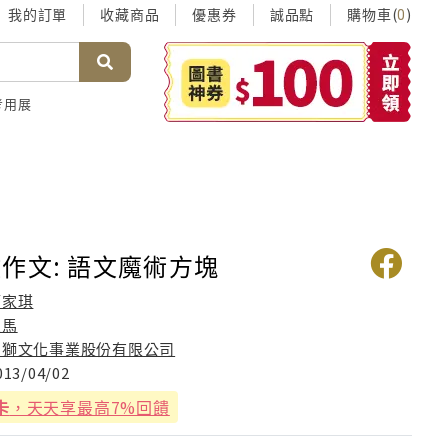
我的訂單
收藏商品
優惠券
誠品點
購物車(
)
0
考用展
作文: 語文魔術方塊
管家琪
賴馬
幼獅文化事業股份有限公司
013/04/02
卡
，天天享最高7%回饋