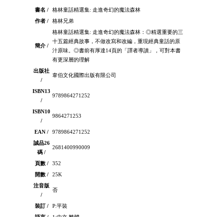
書名 /
格林童話精選集: 走進奇幻的魔法森林
作者 /
格林兄弟
格林童話精選集: 走進奇幻的魔法森林：◎精選重要的三
十五篇經典故事，不做改寫和改編，重現經典童話的原
簡介 /
汁原味。◎書前有厚達14頁的「譯者導讀」，可對本書
有更深層的理解
出版社
韋伯文化國際出版有限公司
/
ISBN13
9789864271252
/
ISBN10
9864271253
/
EAN /
9789864271252
誠品26
2681400990009
碼 /
頁數 /
352
開數 /
25K
注音版
否
/
裝訂 /
P:平裝