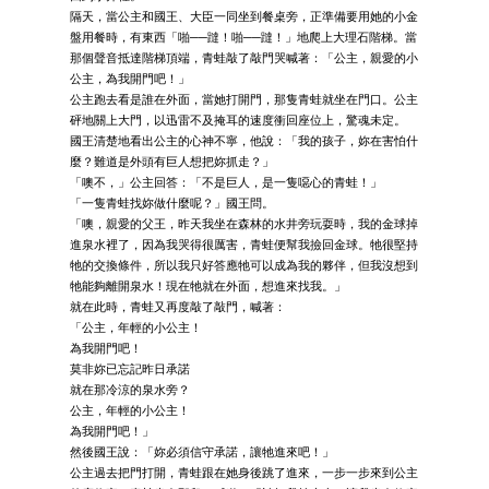
隔天，當公主和國王、大臣一同坐到餐桌旁，正準備要用她的小金
盤用餐時，有東西「啪──躂！啪──躂！」地爬上大理石階梯。當
那個聲音抵達階梯頂端，青蛙敲了敲門哭喊著：「公主，親愛的小
公主，為我開門吧！」
公主跑去看是誰在外面，當她打開門，那隻青蛙就坐在門口。公主
砰地關上大門，以迅雷不及掩耳的速度衝回座位上，驚魂未定。
國王清楚地看出公主的心神不寧，他說：「我的孩子，妳在害怕什
麼？難道是外頭有巨人想把妳抓走？」
「噢不，」公主回答：「不是巨人，是一隻噁心的青蛙！」
「一隻青蛙找妳做什麼呢？」國王問。
「噢，親愛的父王，昨天我坐在森林的水井旁玩耍時，我的金球掉
進泉水裡了，因為我哭得很厲害，青蛙便幫我撿回金球。牠很堅持
牠的交換條件，所以我只好答應牠可以成為我的夥伴，但我沒想到
牠能夠離開泉水！現在牠就在外面，想進來找我。」
就在此時，青蛙又再度敲了敲門，喊著：
「公主，年輕的小公主！
為我開門吧！
莫非妳已忘記昨日承諾
就在那冷涼的泉水旁？
公主，年輕的小公主！
為我開門吧！」
然後國王說：「妳必須信守承諾，讓牠進來吧！」
公主過去把門打開，青蛙跟在她身後跳了進來，一步一步來到公主