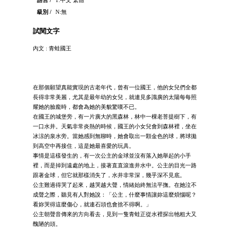
語言 /
1:中文 繁體
級別 /
N:無
試閱文字
內文 : 青蛙國王
在那個願望真能實現的古老年代，曾有一位國王，他的女兒們全都
長得非常美麗，尤其是最年幼的女兒，就連見多識廣的太陽每每照
耀她的臉龐時，都會為她的美貌驚嘆不已。
在國王的城堡旁，有一片廣大的黑森林，林中一棵老菩提樹下，有
一口水井。天氣非常炎熱的時候，國王的小女兒會到森林裡，坐在
冰涼的泉水旁。當她感到無聊時，她會取出一顆金色的球，將球拋
到高空中再接住，這是她最喜愛的玩具。
事情是這樣發生的，有一次公主的金球並沒有落入她舉起的小手
裡，而是掉到遠處的地上，接著直直滾進井水中。公主的目光一路
跟著金球，但它就那樣消失了，水井非常深，幾乎深不見底。
公主難過得哭了起來，越哭越大聲，情緒始終無法平撫。在她泣不
成聲之際，聽見有人對她說：「公主，什麼事情讓妳這麼煩惱呢？
看妳哭得這麼傷心，就連石頭也會捨不得啊。」
公主朝聲音傳來的方向看去，見到一隻青蛙正從水裡探出牠粗大又
醜陋的頭。