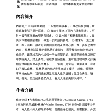
描
書前有厚達14頁的「譯者導讀」，可對本書有更深層的理解
述
內容簡介
內容簡介 ◎ 精選重要的三十五篇經典故事，不做改寫和改編，重
現經典童話的原汁原味。 ◎ 書前有厚達14頁的「譯者導讀」，可
對本書有更深層的理解與體會。 ◎ 書末附「相關書籍推薦」，提
供與本書相關的書目，做進一步閱讀的參考。 ◎ 書末附「集五篇
送一本」活動，讀者可藉由回答問題及撰寫心得，進一步反思書中
內容。 格林童話是我們最熟悉的老朋友，看看醜青蛙如何變成英
俊王子、跟著純真的小紅帽一同去探望奶奶、撥開荊棘喚醒沉睡百
年的睡美人、踏上勇敢小裁縫的冒險旅程、還有見證聰明的兄妹倆
如何逃離糖果屋巫婆的魔爪……。每讀一則童話，就像走進一座奇
幻的魔法森林。 格林兄弟的童話世界充滿了魔法、想像。透過故
事幸福的結局，我們總能滿足現實人生的遺憾；並且在勇敢、聰
明、善良、堅定的角色們身上，看見人性的美好與純粹。"
作者介紹
作者介紹 ■作者簡介格林兄弟哥哥雅各•格林(Jacob Grimm, 1785-
1863)與弟弟威廉•格林(Welhelm Grimm, 1786-1859)是德國著名學
者，兩人從小到大都形影不離，曾擔任過公務員、圖書館員、外交