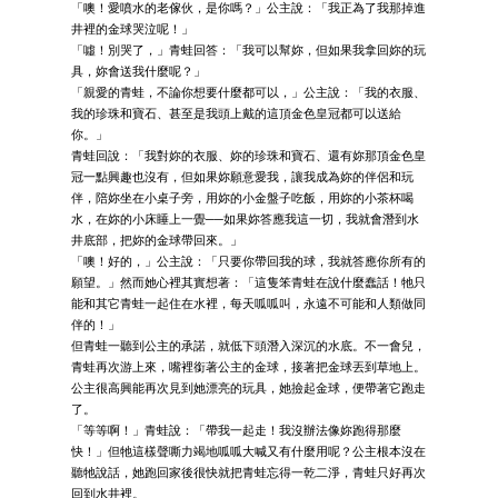
「噢！愛噴水的老傢伙，是你嗎？」公主說：「我正為了我那掉進
井裡的金球哭泣呢！」
「噓！別哭了，」青蛙回答：「我可以幫妳，但如果我拿回妳的玩
具，妳會送我什麼呢？」
「親愛的青蛙，不論你想要什麼都可以，」公主說：「我的衣服、
我的珍珠和寶石、甚至是我頭上戴的這頂金色皇冠都可以送給
你。」
青蛙回說：「我對妳的衣服、妳的珍珠和寶石、還有妳那頂金色皇
冠一點興趣也沒有，但如果妳願意愛我，讓我成為妳的伴侶和玩
伴，陪妳坐在小桌子旁，用妳的小金盤子吃飯，用妳的小茶杯喝
水，在妳的小床睡上一覺──如果妳答應我這一切，我就會潛到水
井底部，把妳的金球帶回來。」
「噢！好的，」公主說：「只要你帶回我的球，我就答應你所有的
願望。」然而她心裡其實想著：「這隻笨青蛙在說什麼蠢話！牠只
能和其它青蛙一起住在水裡，每天呱呱叫，永遠不可能和人類做同
伴的！」
但青蛙一聽到公主的承諾，就低下頭潛入深沉的水底。不一會兒，
青蛙再次游上來，嘴裡銜著公主的金球，接著把金球丟到草地上。
公主很高興能再次見到她漂亮的玩具，她撿起金球，便帶著它跑走
了。
「等等啊！」青蛙說：「帶我一起走！我沒辦法像妳跑得那麼
快！」但牠這樣聲嘶力竭地呱呱大喊又有什麼用呢？公主根本沒在
聽牠說話，她跑回家後很快就把青蛙忘得一乾二淨，青蛙只好再次
回到水井裡。