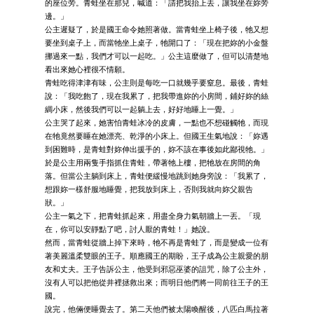
的座位旁。青蛙坐在那兒，喊道：「請把我抬上去，讓我坐在妳旁
邊。」
公主遲疑了，於是國王命令她照著做。當青蛙坐上椅子後，牠又想
要坐到桌子上，而當牠坐上桌子，牠開口了：「現在把妳的小金盤
挪過來一點，我們才可以一起吃。」公主這麼做了，但可以清楚地
看出來她心裡很不情願。
青蛙吃得津津有味，公主則是每吃一口就幾乎要窒息。最後，青蛙
說：「我吃飽了，現在我累了，把我帶進妳的小房間，鋪好妳的絲
綢小床，然後我們可以一起躺上去，好好地睡上一覺。」
公主哭了起來，她害怕青蛙冰冷的皮膚，一點也不想碰觸牠，而現
在牠竟然要睡在她漂亮、乾淨的小床上。但國王生氣地說：「妳遇
到困難時，是青蛙對妳伸出援手的，妳不該在事後如此鄙視牠。」
於是公主用兩隻手指抓住青蛙，帶著牠上樓，把牠放在房間的角
落。但當公主躺到床上，青蛙便緩慢地跳到她身旁說：「我累了，
想跟妳一樣舒服地睡覺，把我放到床上，否則我就向妳父親告
狀。」
公主一氣之下，把青蛙抓起來，用盡全身力氣朝牆上一丟。「現
在，你可以安靜點了吧，討人厭的青蛙！」她說。
然而，當青蛙從牆上掉下來時，牠不再是青蛙了，而是變成一位有
著美麗溫柔雙眼的王子。順應國王的期盼，王子成為公主親愛的朋
友和丈夫。王子告訴公主，他受到邪惡巫婆的詛咒，除了公主外，
沒有人可以把他從井裡拯救出來；而明日他們將一同前往王子的王
國。
說完，他倆便睡覺去了。第二天他們被太陽喚醒後，八匹白馬拉著