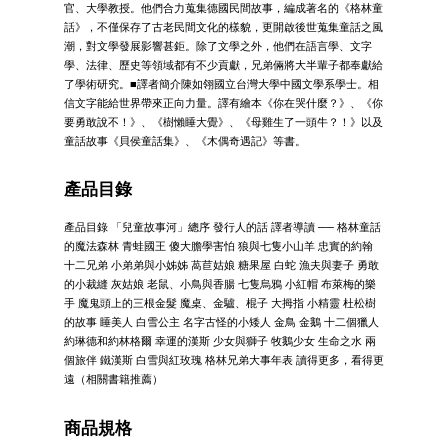
官、大學教授。他們合力蒐集德國民間故事，編成著名的《格林童
話》，不僅保存了古老民間文化的樣貌，更開啟後世蒐集童話之風
潮，對文學發展影響甚鉅。除了文學之外，他們在語言學、文字
學、法律、歷史等領域都有不少貢獻，兄弟倆將大半輩子都奉獻給
了學術研究。■譯者簡介陳如翎國立台灣大學中國文學系學士。相
信文字能給世界帶來正向力量。譯有繪本《你在哭什麼？》、《你
要勇敢說不！》、《樹懶睡大覺》、《母雞生了一頭牛？！》以及
童話故事《貝侯童話集》、《木偶奇遇記》等書。
產品目錄
產品目錄 「兒童故事河」總序 發行人的話 譯者導讀 ── 格林童話
的魔法森林 青蛙國王 傻大膽學害怕 狼與七隻小山羊 忠實的約翰
十二兄弟 小弟弟與小姊姊 萵苣姑娘 糖果屋 白蛇 漁夫與妻子 勇敢
的小裁縫 灰姑娘 老鼠、小鳥與香腸 七隻烏鴉 小紅帽 布萊梅的樂
手 魔鬼頭上的三根金髮 魔桌、金驢、棍子 大拇指 小精靈 杜松樹
的故事 睡美人 白雪公主 名字古怪的小矮人 金鳥 金鵝 十二個獵人
約琳德和約林格爾 幸運的漢斯 少女與獅子 牧鵝少女 生命之水 兩
個旅伴 鐵漢斯 白雪與紅玫瑰 格林兄弟大事年表 讀得更多，看得更
遠（相關書籍推薦）
商品規格