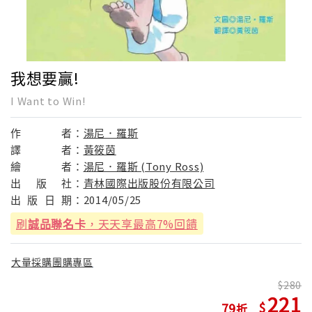
我想要贏!
I Want to Win!
作
者：
湯尼．羅斯
譯
者：
黃筱茵
繪
者：
湯尼．羅斯 (Tony Ross)
出
版
社：
青林國際出版股份有限公司
出
版
日
期：
2014/05/25
刷
誠品聯名卡
，天天享最高7%回饋
大量採購團購專區
280
221
79