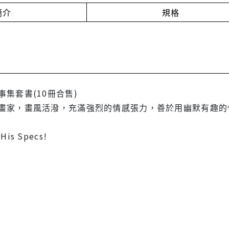
簡介
規格
集套書(10冊合售)
畫家，畫風活潑，充滿強烈的情感張力，善於用幽默有趣的
His Specs!