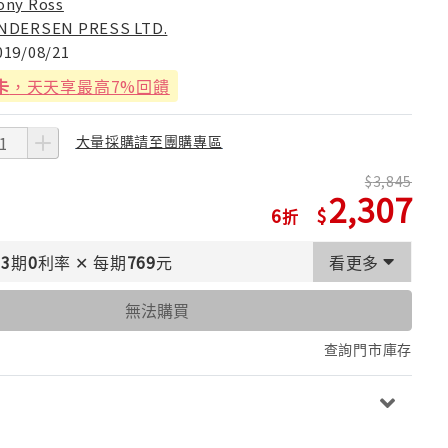
ony Ross
NDERSEN PRESS LTD.
019/08/21
卡
，天天享最高7%回饋
大量採購請至團購專區
3,845
2,307
6
3
期
0
利率
✕
每期
769
元
看更多
無法購買
查詢門市庫存