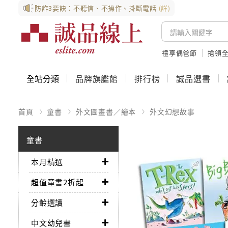
防詐3要訣：不聽信、不操作、掛斷電話
(詳)
禮享偶爸節
搶領全
全站分類
品牌旗艦館
排行榜
誠品選書
首頁
童書
外文圖畫書／繪本
外文幻想故事
童書
本月精選
超值童書2折起
分齡選讀
中文幼兒書