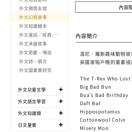
內容
外文親情友誼
外文幻想故事
外文知識繪本
外文童話／經典／寓言故事
內容簡介
外文床邊故事
外文節慶、傳說
湯尼．羅斯趣味動物故事
外文詩、韻文
英國家喻戶曉的童書插
外文圖畫書研究
The T-Rex Who Lost 
Big Bad Bun
外文兒童文學
Boa's Bad Birthday
外文語言學習
Daft Bat
Hippospotamus
外文知識類
Cottonwool Colin
日文童書
Misery Moo