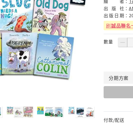
繪
者：
T
出
版
社：
A
出
版
日
期：
2
刷
誠品聯名
數量
分期
方案
付款/配送