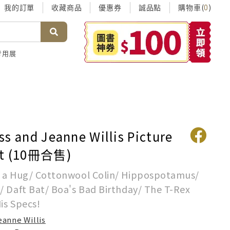
我的訂單
收藏商品
優惠券
誠品點
購物車(
)
0
考用展
ss and Jeanne Willis Picture
et (10冊合售)
 a Hug/ Cottonwool Colin/ Hippospotamus/
/ Daft Bat/ Boa's Bad Birthday/ The T-Rex
is Specs!
eanne Willis