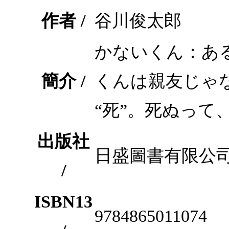
作者 /
谷川俊太郎
かないくん：あ
簡介 /
くんは親友じゃ
“死”。死ぬって
出版社
日盛圖書有限公
/
ISBN13
9784865011074