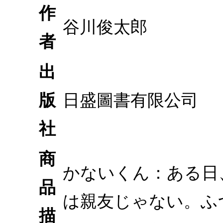
作
谷川俊太郎
者
出
版
日盛圖書有限公司
社
商
かないくん：ある日
品
は親友じゃない。ふ
描