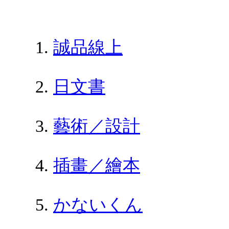
誠品線上
日文書
藝術／設計
插畫／繪本
かないくん