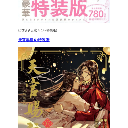
ゆびさきと恋々 14 (特装版)
天官賜福 6 (特装版)