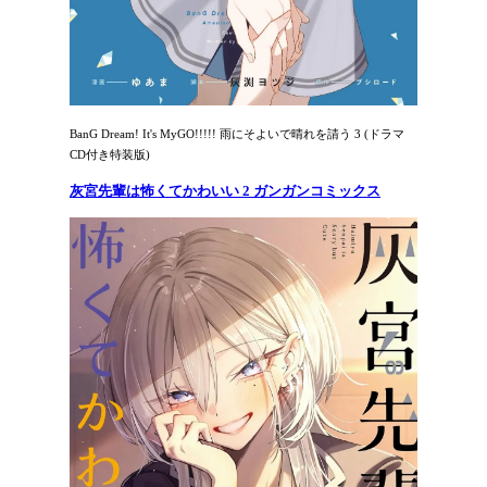
BanG Dream! It's MyGO!!!!! 雨にそよいで晴れを請う 3 (ドラマ
CD付き特装版)
灰宮先輩は怖くてかわいい 2 ガンガンコミックス