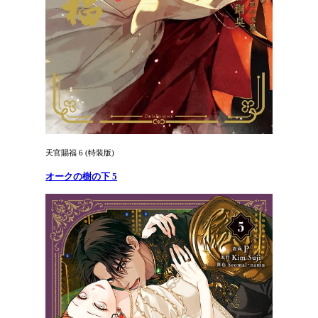
天官賜福 6 (特装版)
オークの樹の下 5