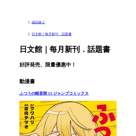
誠品線上
日文館｜每月新刊．話題書
日文館｜每月新刊．話題書
好評発売、限量優惠中！
動漫書
ふつうの軽音部 11 ジャンプコミックス