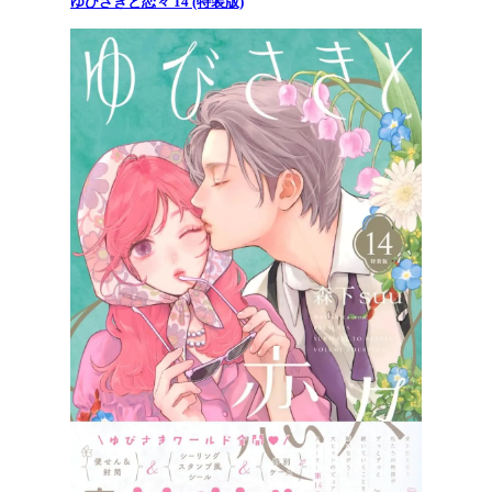
ゆびさきと恋々 14 (特装版)