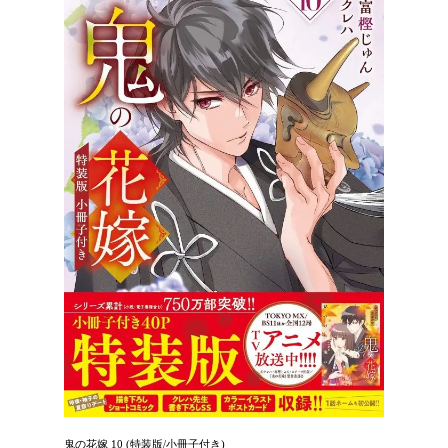
鬼の花嫁 10 (特装版/小冊子付き)