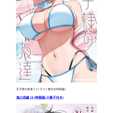
王子様の友達 5 (イラスト集付き特装版)
鬼の花嫁 10 (特装版/小冊子付き)