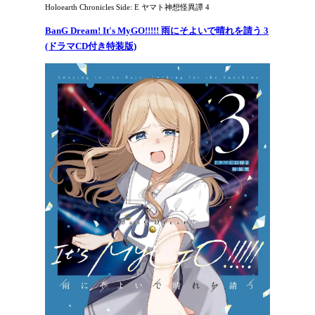
Holoearth Chronicles Side: E ヤマト神想怪異譚 4
BanG Dream! It's MyGO!!!!! 雨にそよいで晴れを請う 3
(ドラマCD付き特装版)