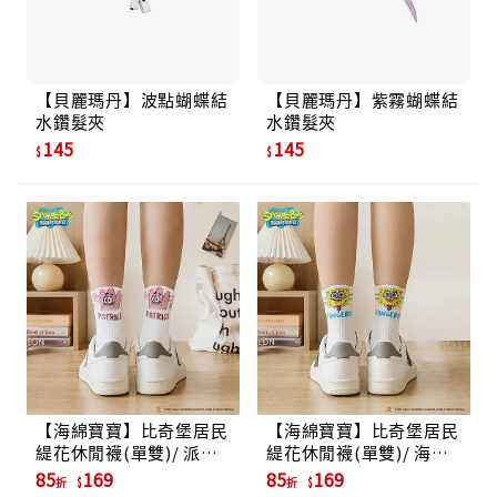
【貝麗瑪丹】波點蝴蝶結
【貝麗瑪丹】紫霧蝴蝶結
水鑽髮夾
水鑽髮夾
145
145
【海綿寶寶】比奇堡居民
【海綿寶寶】比奇堡居民
緹花休閒襪(單雙)/ 派大
緹花休閒襪(單雙)/ 海綿
星
寶寶
85
169
85
169
折
折