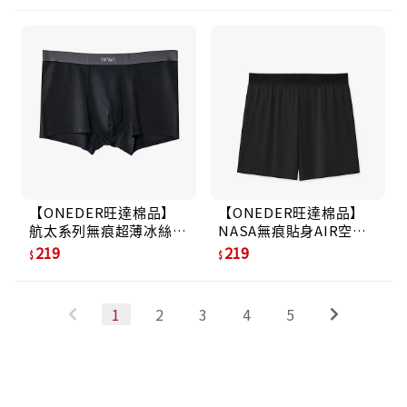
【ONEDER旺達棉品】
【ONEDER旺達棉品】
航太系列無痕超薄冰絲貼
NASA無痕貼身AIR空氣
身褲/ 莫代爾黑/ M
褲/ 航太-黑/ M
219
219
1
2
3
4
5