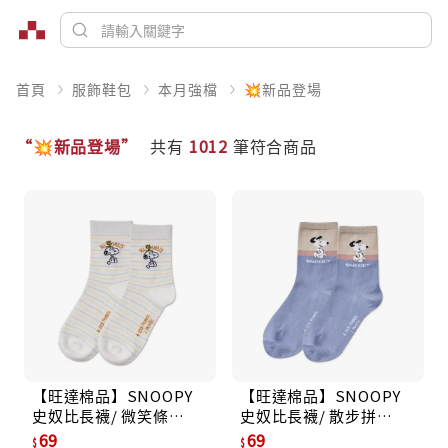
首頁
服飾鞋包
本月強檔
💥新品登場
“💥新品登場”
共有
1012
筆符合商品
【旺達棉品】SNOOPY
【旺達棉品】SNOOPY
史奴比長襪/ 微笑條
史奴比長襪/ 散步拼
紋-32/ 22-26
色-34/ 22-26
69
69