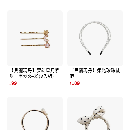
【貝麗瑪丹】夢幻星月貓
【貝麗瑪丹】柔光珍珠髮
咪一字髮夾-粉(3入組)
箍
99
109