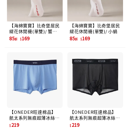
【海綿寶寶】比奇堡居民
【海綿寶寶】比奇堡居民
緹花休閒襪(單雙)/ 蟹老
緹花休閒襪(單雙)/ 小蝸
闆
85
169
85
169
折
折
【ONEDER旺達棉品】
【ONEDER旺達棉品】
航太系列無痕超薄冰絲貼
航太系列無痕超薄冰絲貼
身褲/ 莫代爾淺藍/ M
身褲/ 冰透黑/ M
219
219