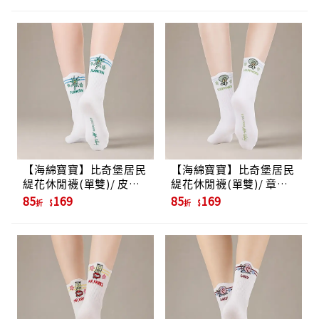
【海綿寶寶】比奇堡居民
【海綿寶寶】比奇堡居民
緹花休閒襪(單雙)/ 皮老
緹花休閒襪(單雙)/ 章魚
闆
哥
85
169
85
169
折
折