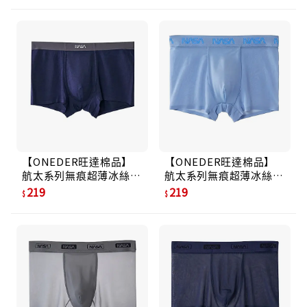
【ONEDER旺達棉品】
【ONEDER旺達棉品】
航太系列無痕超薄冰絲貼
航太系列無痕超薄冰絲貼
身褲/ 莫代爾丈青/ M
身褲/ 冰絲灰藍/ M
219
219