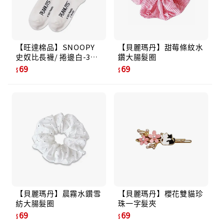
【旺達棉品】SNOOPY
【貝麗瑪丹】甜莓條紋水
史奴比長襪/ 捲邊白-33/
鑽大腸髮圈
22-26
69
69
【貝麗瑪丹】晨霧水鑽雪
【貝麗瑪丹】櫻花雙貓珍
紡大腸髮圈
珠一字髮夾
69
69