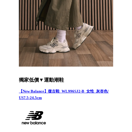
獨家低價▼運動潮鞋
【New Balance】復古鞋_WL996SJ2-B_女性_灰杏色/
US7.5-24.5cm