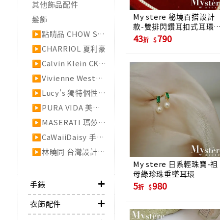
其他飾品配件
My stere 秘境百搭設計
髮飾
款-雙排閃鑽耳扣式耳環
▶點睛品 CHOW SANG SANG GROUP
色款
43
790
折
▶CHARRIOL 夏利豪
▶Calvin Klein CK飾品
▶Vivienne Westwood
▶Lucy's 獨特個性的美麗飾品
▶PURA VIDA 美國手工衝浪蠟線手環
▶MASERATI 瑪莎拉蒂 傳承百年的義式優雅
▶CaWaiiDaisy 手工天然石手創飾品
▶林曉同 台灣設計工藝珠寶
My stere 日系輕珠寶-祖
母綠珍珠垂墜耳環
手錶
5
980
折
衣飾配件