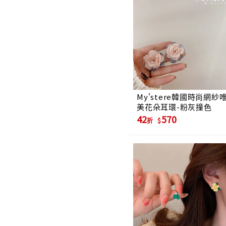
My'stere韓國時尚網紗
美花朵耳環-粉灰撞色
42
570
折