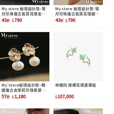
My stere 秘境設計款-彎
My stere 秘境設計款-彎
月珍珠復古氣質耳環金色
月珍珠復古氣質耳環銀色
款
款
43
790
43
790
折
折
My'stere秘境設計款~韓
林曉同 綠蝶耳環豪華版
國復古金茉莉珍珠垂墜耳
環-白珍珠
57
1,180
107,000
折