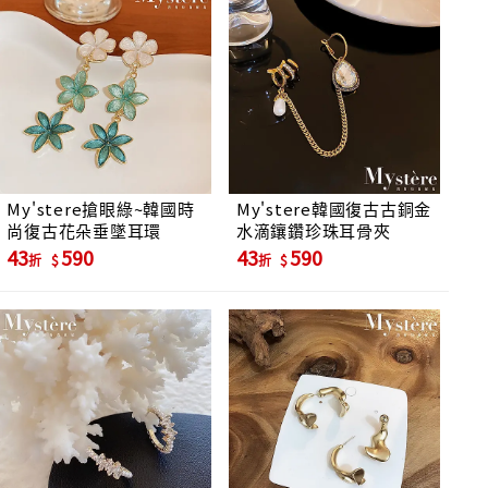
My'stere搶眼綠~韓國時
My'stere韓國復古古銅金
尚復古花朵垂墜耳環
水滴鑲鑽珍珠耳骨夾
43
590
43
590
折
折