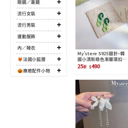
眼鏡／墨鏡
流行女裝
流行男裝
運動服飾
內／睡衣
My'stere S925銀針~韓
國小清新綠色漸層環扣耳
🦊法國小狐狸
環-深綠漸層
25
490
折
🎃療癒配件小物