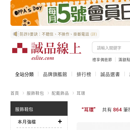
防詐3要訣：不聽信、不操作、掛斷電話
(詳)
禮享偶爸節
滿額
全站分類
品牌旗艦館
排行榜
誠品選書
首頁
服飾鞋包
配戴飾品
耳環
服飾鞋包
“耳環”
共有
864
筆
本月強檔