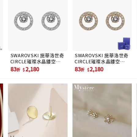
星
SWAROVSKI 施華洛世奇
SWAROVSKI 施華洛世奇
CIRCLE璀璨水晶鏤空圓
CIRCLE璀璨水晶鏤空圓
形銀色耳環/ 平行輸入
形玫瑰金耳環/ 平行輸入
83
2,180
83
2,180
折
折