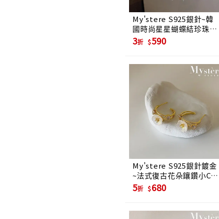
My'stere S925銀針~韓
國時尚星星蝴蝶結珍珠流
蘇耳環
3
590
折
My'stere S925銀針鍍金
~法式復古花朵鑲鑽小C耳
環
5
680
折