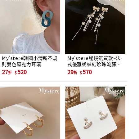
My'stere韓國小清新不規
My'stere秘境氣質款~法
則雙色壓克力耳環
式優雅蝴蝶結珍珠流蘇耳
環
27
520
29
570
折
折