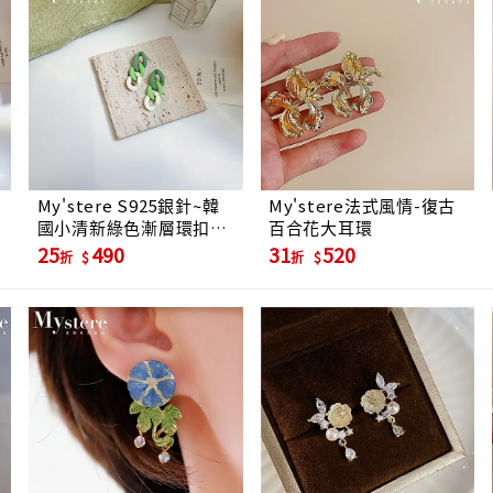
My'stere S925銀針~韓
My'stere法式風情-復古
國小清新綠色漸層環扣耳
百合花大耳環
環-淺綠漸層
25
490
31
520
折
折