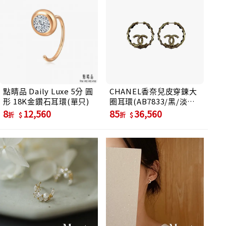
點睛品 Daily Luxe 5分 圓
CHANEL香奈兒皮穿鍊大
形 18K金鑽石耳環(單只)
圈耳環(AB7833/黑/淡金/
耳針)/ 平行輸入
8
12,560
85
36,560
折
折