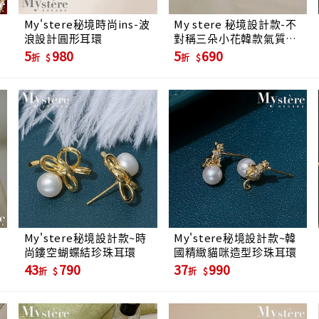
My'stere秘境時尚ins-波
My stere 秘境設計款-不
金
浪設計圓形耳環
對稱三朵小花韓款氣質耳
環
5
980
5
690
折
折
My'stere秘境設計款~時
My'stere秘境設計款~韓
尚鏤空蝴蝶結珍珠耳環
國精緻貓咪造型珍珠耳環
43
790
37
990
折
折