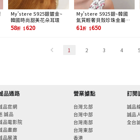
樹
My'stere S925銀鍍金~
My'stere S925銀~韓國
韓國時尚甜美花朵耳環
氣質輕奢貝殼珍珠金屬亮
片垂墜耳環
58
620
61
650
折
折
1
2
3
4
誠品通路
營業據點
訂閱
誠品官網
台灣北部
誠品
迷
誠品
台灣中部
誠品
誠品電影院
台灣南部
全台
誠品畫廊
台灣東部
誠品展演
香港