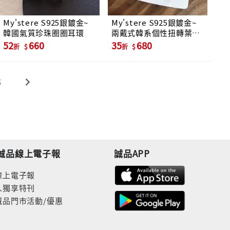
My'stere S925銀鍍金~
My'stere S925銀鍍金~
韓國氣質珍珠圈圈耳環
兩戴式韓系個性扭轉葉子
耳環
52
660
35
680
折
折
5
誠品線上電子報
誠品APP
線上電子報
人獨享特刊
誠品門市活動/優惠