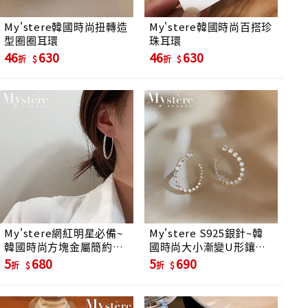
My'stere韓國時尚扭轉造
My'stere韓國時尚百搭珍
型圈圈耳環
珠耳環
46
630
46
630
折
折
My'stere網紅明星必備~
My'stere S925銀針~韓
韓國時尚方塊金屬簡約圈
國時尚大小漸變U形鑲鑽
圈耳環-銀色
耳環
5
680
5
690
折
折