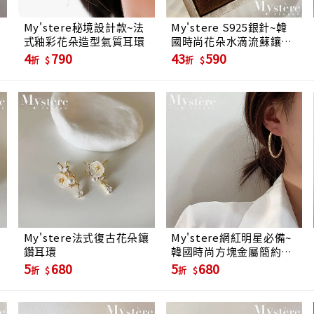
My'stere秘境設計款~法
My'stere S925銀針~韓
式釉彩花朵造型氣質耳環
國時尚花朵水滴流蘇鑲鑽
耳環
4
790
43
590
折
折
My'stere法式復古花朵鑲
My'stere網紅明星必備~
鑽耳環
韓國時尚方塊金屬簡約圈
圈耳環-金色
5
680
5
680
折
折