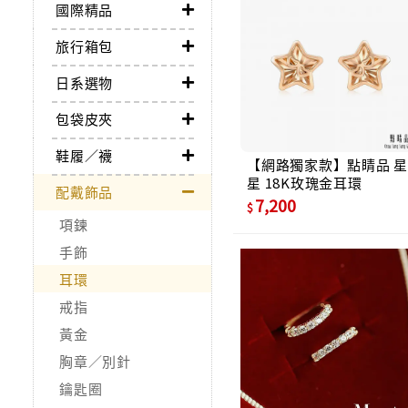
國際精品
旅行箱包
日系選物
包袋皮夾
鞋履／襪
【網路獨家款】點睛品 
星 18K玫瑰金耳環
配戴飾品
7,200
項鍊
手飾
耳環
戒指
黃金
胸章／別針
鑰匙圈