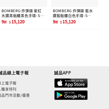
BOMBERG 炸彈錶 紫紅
BOMBERG 炸彈錶 藍水
水鑽黑骷髏黑色手環-S
鑽藍骷髏白色手環-S
(JW-BKT-FSPBA.S4.3)
(JW-WHT-FSPBL.S9.3)
9
15,120
9
15,120
折
折
誠品線上電子報
誠品APP
線上電子報
人獨享特刊
誠品門市活動/優惠