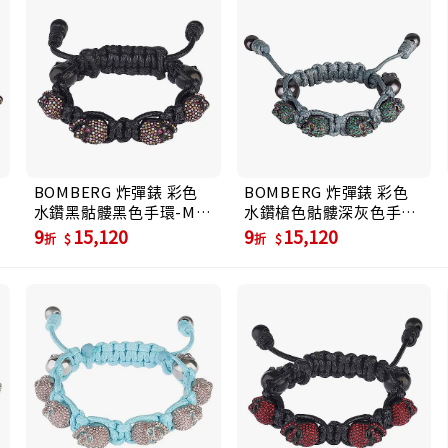
BOMBERG 炸彈錶 彩色
BOMBERG 炸彈錶 彩色
水鑽黑骷髏黑色手環-M
水鑽槍色骷髏深灰色手環-
(JW-BKT-PBA.M7.3)
S (JW-GRT-
9
15,120
9
15,120
折
折
FSBR.S10.3)