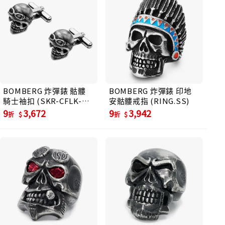
BOMBERG 炸彈錶 骷髏
BOMBERG 炸彈錶 印地
騎士袖扣 (SKR-CFLK-
安骷髏戒指 (RING.SS)
SS.6)
9
3,672
9
3,942
折
折