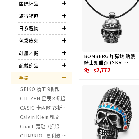
國際精品
旅行箱包
日系選物
包袋皮夾
鞋履／襪
BOMBERG 炸彈錶 骷髏
騎士頭垂飾 (SKR-
配戴飾品
PENDANT-SS.6)
9
2,772
折
手錶
SEIKO 精工 9折起
CITIZEN 星辰 8折起
CASIO 卡西歐 75折起
Calvin Klein 凱文克萊 95折起
Coach 蔻馳 7折起
CHARRIOL 夏利豪 85折起