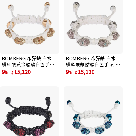
BOMBERG 炸彈錶 白水
BOMBERG 炸彈錶 白水
鑽紅眼黃金骷髏白色手環-
鑽藍眼銀骷髏白色手環-S
S (JW-WHT-
(JW-WHT-SS.S8.3)
9
15,120
9
15,120
折
折
FSP4N.S6.3)