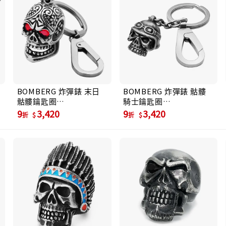
BOMBERG 炸彈錶 末日
BOMBERG 炸彈錶 骷髏
骷髏鑰匙圈
騎士鑰匙圈
(KEYRG.SS.01.6)
(SKR.KEYRG-SS.6)
9
3,420
9
3,420
折
折