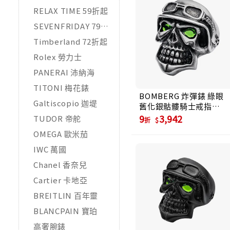
RELAX TIME 59折起
SEVENFRIDAY 79折起
Timberland 72折起
Rolex 勞力士
PANERAI 沛納海
TITONI 梅花錶
BOMBERG 炸彈錶 綠眼
Galtiscopio 迦堤
舊化銀骷髏騎士戒指
(SKR-RING-SS)
9
3,942
TUDOR 帝舵
折
OMEGA 歐米茄
IWC 萬國
Chanel 香奈兒
Cartier 卡地亞
BREITLIN 百年靈
BLANCPAIN 寶珀
高奢腕錶