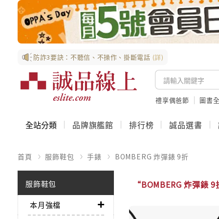
防詐3要訣：不聽信、不操作、掛斷電話
(詳)
禮享偶爸節
圖書全
全站分類
品牌旗艦館
排行榜
誠品選書
首頁
服飾鞋包
手錶
BOMBERG 炸彈錶 9折
服飾鞋包
“BOMBERG 炸彈錶 
本月強檔