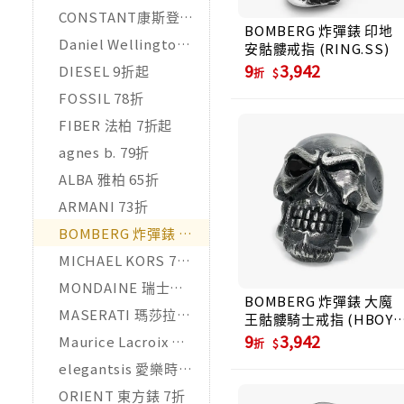
CONSTANT康斯登 82折
BOMBERG 炸彈錶 印地
Daniel Wellington 7折起
安骷髏戒指 (RING.SS)
9
3,942
DIESEL 9折起
折
FOSSIL 78折
FIBER 法柏 7折起
agnes b. 79折
ALBA 雅柏 65折
ARMANI 73折
BOMBERG 炸彈錶 9折
MICHAEL KORS 75折
MONDAINE 瑞士國鐵 85折起
BOMBERG 炸彈錶 大魔
MASERATI 瑪莎拉蒂 77折起
王骷髏騎士戒指 (HBOY-
RING)
9
3,942
Maurice Lacroix 艾美錶
折
elegantsis 愛樂時 9折
ORIENT 東方錶 7折