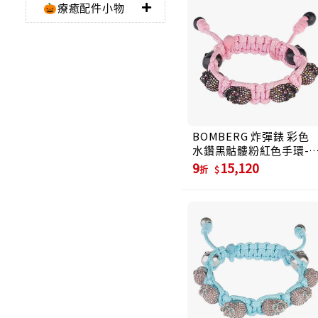
🎃療癒配件小物
BOMBERG 炸彈錶 彩色
水鑽黑骷髏粉紅色手環-S
(JW-PKT-FSPBA.S2.3)
9
15,120
折