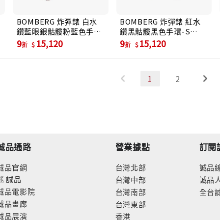
BOMBERG 炸彈錶 白水
BOMBERG 炸彈錶 紅水
-
鑽藍眼銀骷髏粉藍色手環-
鑽黑骷髏黑色手環-S
S (JW-LBT-SS.S7.3)
(JW-BKT-PBA.S5.3)
9
15,120
9
15,120
折
折
1
2
誠品通路
營業據點
訂閱
誠品官網
台灣北部
誠品
迷
誠品
台灣中部
誠品
誠品電影院
台灣南部
全台
誠品畫廊
台灣東部
誠品展演
香港