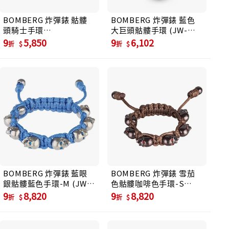
BOMBERG 炸彈錶 骷髏
BOMBERG 炸彈錶 藍色
頭騎士手環
大巨頭骷髏手環 (JW-
(SKR.BRCLT.1-SS-S.6)
BLT-SP.M31.6)
9
5,850
9
6,102
折
折
BOMBERG 炸彈錶 藍眼
BOMBERG 炸彈錶 雪茄
銀骷髏藍色手環-M (JW-
色骷髏咖啡色手環-S
BLT-SS.M2.3)
(JW-BRT-PBR.S13.3)
9
8,820
9
8,820
折
折