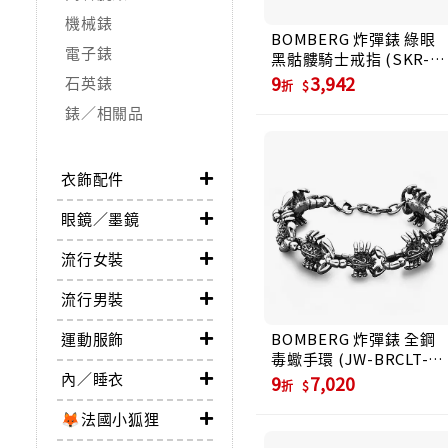
機械錶
BOMBERG 炸彈錶 綠眼
電子錶
黑骷髏騎士戒指 (SKR-
RING-PBA)
9
3,942
石英錶
折
錶／相關品
衣飾配件
眼鏡／墨鏡
流行女裝
流行男裝
運動服飾
BOMBERG 炸彈錶 全鋼
毒蠍手環 (JW-BRCLT-
內／睡衣
SS.M37.6)
9
7,020
折
🦊法國小狐狸