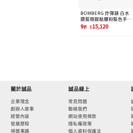
BOMBERG 炸彈錶 白水
鑽藍眼銀骷髏粉藍色手環
M (JW-LBT-FSSS.M8.3)
9
15,120
折
關於誠品
誠品線上
企業理念
常見問題
創辦人故事
聯絡我們
經營內容
網站使用條款
發展歷程
隱私權政策
得獎事蹟
個人資料保護法