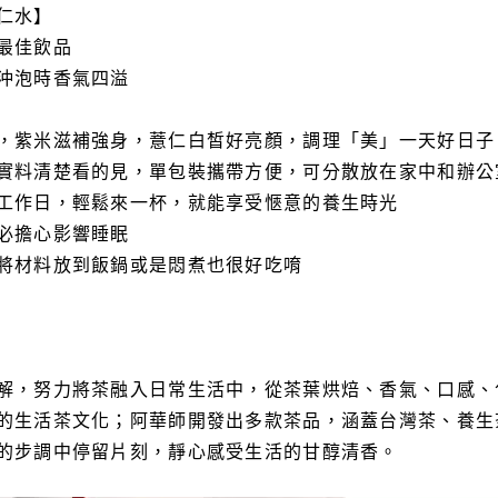
仁水】
最佳飲品
沖泡時香氣四溢
，紫米滋補強身，薏仁白皙好亮顏，調理「美」一天好日子
實料清楚看的見，單包裝攜帶方便，可分散放在家中和辦公
工作日，輕鬆來一杯，就能享受愜意的養生時光
必擔心影響睡眠
將材料放到飯鍋或是悶煮也很好吃唷
解，努力將茶融入日常生活中，從茶葉烘焙、香氣、口感、
的生活茶文化；阿華師開發出多款茶品，涵蓋台灣茶、養生
的步調中停留片刻，靜心感受生活的甘醇清香。