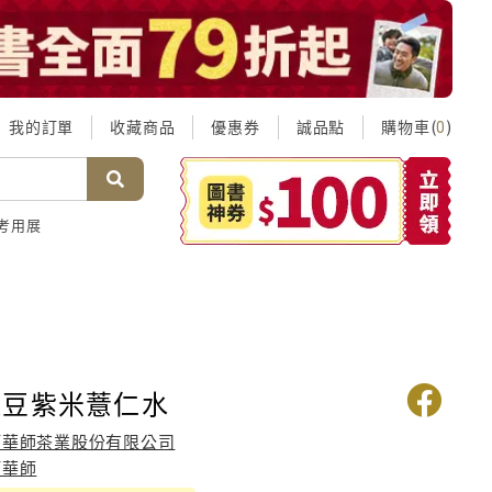
我的訂單
收藏商品
優惠券
誠品點
購物車(
)
0
考用展
紅豆紫米薏仁水
阿華師茶業股份有限公司
阿華師