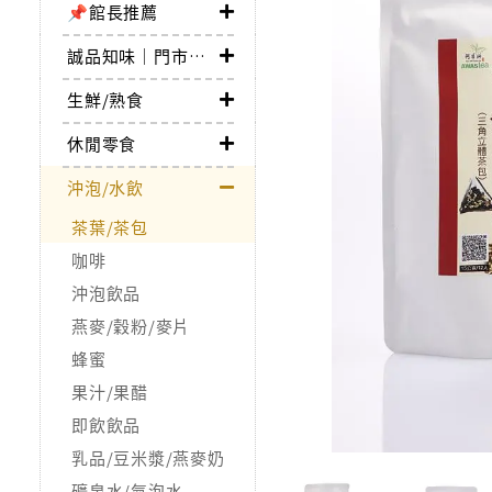
📌館長推薦
誠品知味｜門市取貨$199免運
生鮮/熟食
休閒零食
沖泡/水飲
茶葉/茶包
咖啡
沖泡飲品
燕麥/穀粉/麥片
蜂蜜
果汁/果醋
即飲飲品
乳品/豆米漿/燕麥奶
礦泉水/氣泡水