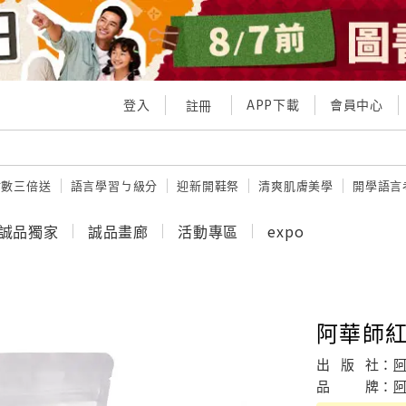
登入
APP下載
會員中心
註冊
點數三倍送
語言學習ㄅ級分
迎新開鞋祭
清爽肌膚美學
開學語言
誠品獨家
誠品畫廊
活動專區
expo
阿華師
出
版
社：
品
牌：