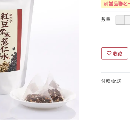
刷
誠品聯名
數量
收藏
付款/配送