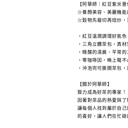
【阿華師｜紅豆紫米薏
☆養顏美容、美麗機能
☆穀物先裁切再焙炒，
・紅豆溫潤調理好氣色
・三角立體茶包，真材
・睡醒的清晨、平常的
・零咖啡因，晚上喝不
・沖泡完可撕開茶包，
【關於阿華師】
致力成為好茶的專家！
因著對茶品的熱愛與了
讓每個人找到屬於自己
的喜好，讓人們在忙碌