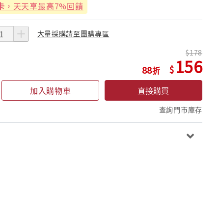
卡
，天天享最高7%回饋
大量採購請至團購專區
178
156
88
加入購物車
直接購買
查詢門市庫存