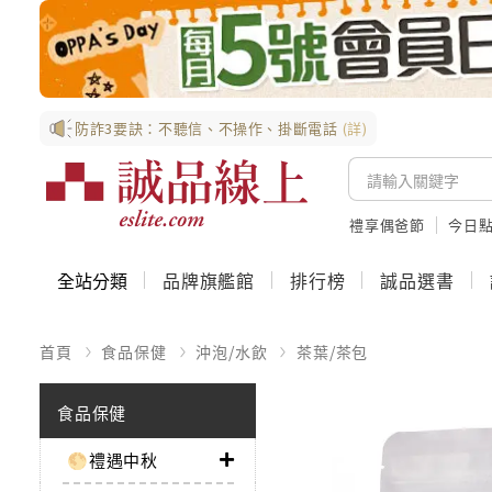
防詐3要訣：不聽信、不操作、掛斷電話
(詳)
禮享偶爸節
今日
全站分類
品牌旗艦館
排行榜
誠品選書
首頁
食品保健
沖泡/水飲
茶葉/茶包
食品保健
🌕禮遇中秋