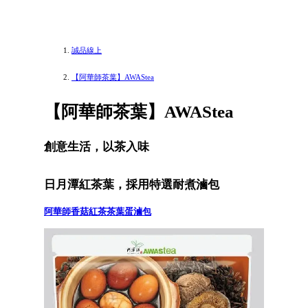
誠品線上
【阿華師茶葉】AWAStea
【阿華師茶葉】AWAStea
創意生活，以茶入味
日月潭紅茶葉，採用特選耐煮滷包
阿華師香菇紅茶茶葉蛋滷包