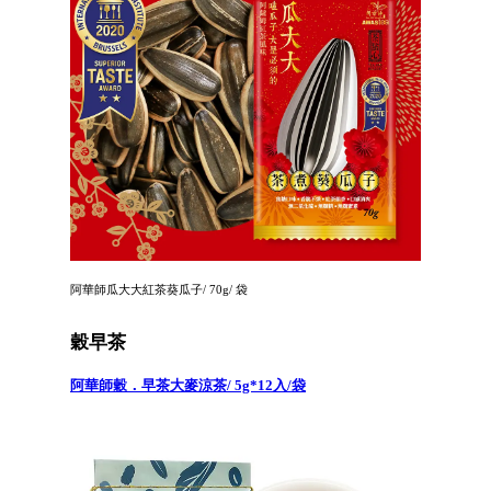
阿華師瓜大大紅茶葵瓜子/ 70g/ 袋
穀早茶
阿華師穀．早茶大麥涼茶/ 5g*12入/袋