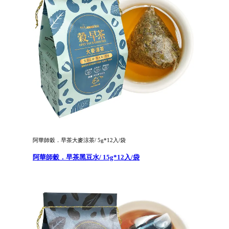
阿華師穀．早茶大麥涼茶/ 5g*12入/袋
阿華師穀．早茶黑豆水/ 15g*12入/袋