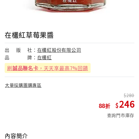
在欉紅草莓果醬
出
版
社：
在欉紅股份有限公司
品
牌：
在欉紅
刷
誠品聯名卡
，天天享最高7%回饋
大量採購團購專區
280
246
88
查詢門市庫存
內容簡介