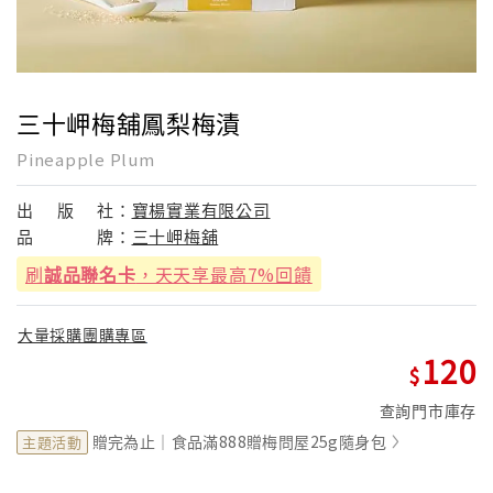
三十岬梅舖鳳梨梅漬
Pineapple Plum
出
版
社：
寶楊實業有限公司
品
牌：
三十岬梅舖
刷
誠品聯名卡
，天天享最高7%回饋
大量採購團購專區
120
查詢門市庫存
贈完為止｜食品滿888贈梅問屋25g隨身包
主題活動