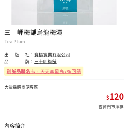
三十岬梅舖烏龍梅漬
Tea Plum
出
版
社：
寶楊實業有限公司
品
牌：
三十岬梅舖
刷
誠品聯名卡
，天天享最高7%回饋
大量採購團購專區
120
查詢門市庫存
內容簡介