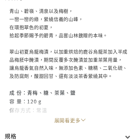
青山、碧嶺、清泉以及梅樹，
一巒一巒的綠，縈繞信義的山峰，
在環抱翠色的初夏，
拾起季節賜予的碧青，品嘗山林餽贈的本味。
翠山初夏烏龍梅漬，以加重烘焙的鹿谷烏龍茶加入半成
品梅胚中醃漬，期間反覆多次醃漬並加重茶葉用量，
讓烏龍香氣自然入味，無添加色素、糖精、二氧化硫、
及防腐劑，酸甜回甘、還有淡淡茶香縈繞其中。
成 份：青梅、糖、茶葉、鹽
容 量：120 g
保存方式：常溫
保存期限：18個月
展開看更多
產 地：台灣、南投縣信義鄉
規格