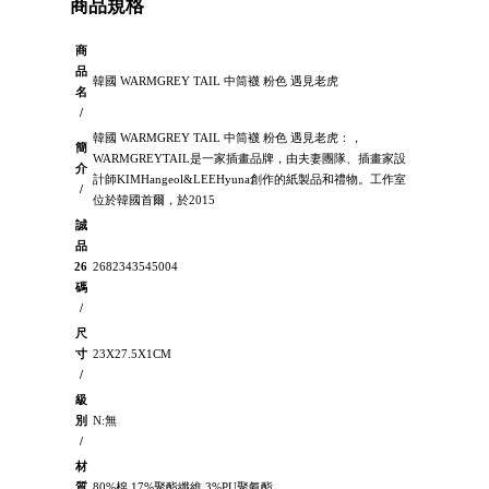
商品規格
商
品
韓國 WARMGREY TAIL 中筒襪 粉色 遇見老虎
名
/
韓國 WARMGREY TAIL 中筒襪 粉色 遇見老虎：，
簡
WARMGREYTAIL是一家插畫品牌，由夫妻團隊、插畫家設
介
計師KIMHangeol&LEEHyuna創作的紙製品和禮物。工作室
/
位於韓國首爾，於2015
誠
品
26
2682343545004
碼
/
尺
寸
23X27.5X1CM
/
級
別
N:無
/
材
質
80%棉 17%聚酯纖維 3%PU聚氨酯