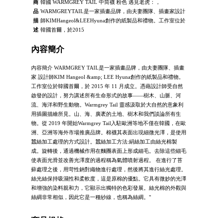
商
韓國 WARMGREY TAIL 中筒襪 粉色 遇見老虎：，
品
WARMGREYTAIL是一家插畫品牌，由夫妻團隊、插畫家設計
描
師KIMHangeol&LEEHyuna創作的紙製品和禮物。工作室位於
述
韓國首爾，於2015
內容簡介
內容簡介 WARMGREY TAIL是一家插畫品牌，由夫妻團隊、插畫
家 設計師KIM Hangeol &amp; LEE Hyuna創作的紙製品和禮物。
工作室位於韓國首爾，於 2015 年 11 月成立。憑藉設計師受自然
啟發的設計，努力講述所有生命形式的故事——樹木、山脈、河
流、海洋和野生動物。Warmgrey Tail 靈感汲取於大自然的意象利
用插圖描繪所見。山、海、廣袤的土地、樹木和我們談論所有生
物。從 2019 年開始Warmgrey Tail入駐歐洲等地不僅在韓國，在歐
洲、亞洲等海外市場推廣品牌。棉襪其表面出現細微光澤，是使用
蠶絲加工處理的方式設計。蠶絲加工方法:絹絲加工由絲光棉製
成。旋轉後，通過機械作用在麵團表面上形成細毛。去除這些細毛
使表面光滑並改善光澤度的過程稱為氣體噴射過程。 在進行了苔
蘚處理之後，用苛性鈉對織物進行處理，然後將其進行絲光處理。
絲光絲保持吸濕性和柔軟度，這是原棉的優點。它具有微妙的光澤
和增強的染料親和力，它顯示出獨特的色彩發展。絲光棉的外觀與
絲綢非常相似，因此它是一種紗線，也稱為絲綢。"