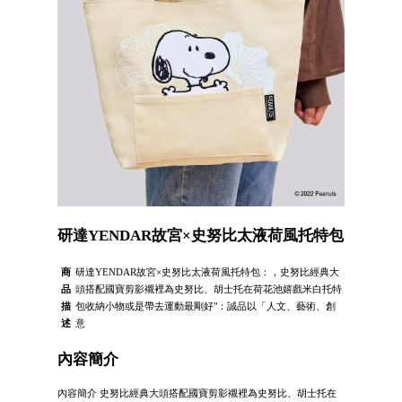
研達YENDAR故宮×史努比太液荷風托特包
商
研達YENDAR故宮×史努比太液荷風托特包：，史努比經典大
品
頭搭配國寶剪影襯裡為史努比、胡士托在荷花池嬉戲米白托特
描
包收納小物或是帶去運動最剛好"：誠品以「人文、藝術、創
述
意
內容簡介
內容簡介 史努比經典大頭搭配國寶剪影襯裡為史努比、胡士托在