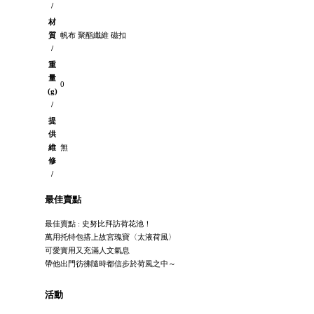
/
材
質
帆布 聚酯纖維 磁扣
/
重
量
0
(g)
/
提
供
維
無
修
/
最佳賣點
最佳賣點 : 史努比拜訪荷花池！
萬用托特包搭上故宮瑰寶〈太液荷風〉
可愛實用又充滿人文氣息
帶他出門彷彿隨時都信步於荷風之中～
活動