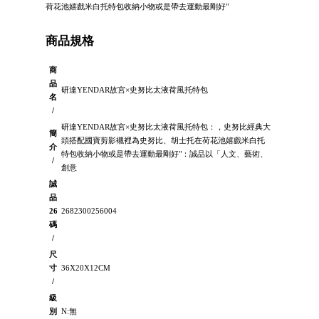
荷花池嬉戲米白托特包收納小物或是帶去運動最剛好"
商品規格
商
品
研達YENDAR故宮×史努比太液荷風托特包
名
/
研達YENDAR故宮×史努比太液荷風托特包：，史努比經典大
簡
頭搭配國寶剪影襯裡為史努比、胡士托在荷花池嬉戲米白托
介
特包收納小物或是帶去運動最剛好"：誠品以「人文、藝術、
/
創意
誠
品
26
2682300256004
碼
/
尺
寸
36X20X12CM
/
級
別
N:無