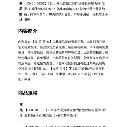
商
【ONE HOUSE】62L小丹尼貨櫃五開門折疊收納箱 配件-塑
品
膠2吋輪子組(萬向輪×2+煞車萬向輪×2)：快速組裝折疊收納
描
箱，簡單不費力、加高加厚大容量、附帶小滑輪，移動方便不
述
困擾
內容簡介
內容簡介 【購 買 需 知】⚠️此商品僅能賣家宅配。⚠️收到商品後，
需先檢查配件、商品狀況是否完整，確認後再組裝。⚠️未組裝需退
換貨，需恢復原狀、保留原商品所有完整包裝。⚠️開箱請錄影，保
障您我權益，避免爭議。⚠️商品若有任何問題，需保留完整商品外
箱及商品，做退換貨處理。⚠️賣家宅配目前沒有配送外島及離島，
也沒有提供貨到付款。【規格 尺寸】🔻 62L用2吋輪子組外徑尺
寸：長6 x 寬4 x 高8.5CM±5%重量：0.24KG±5%材質：PP【產
地】中國
商品規格
商
品
【ONE HOUSE】62L小丹尼貨櫃五開門折疊收納箱 配件-塑
名
膠2吋輪子組(萬向輪×2+煞車萬向輪×2)
/