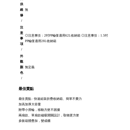
供
維
無
修
/
注
意
◎注意事項：2吋PP輪僅適用62L收納箱 ◎注意事項：1.5吋
事
PP輪僅適用28L收納箱
項
/
外
觀
顏
無定義
色
/
最佳賣點
最佳賣點 : 快速組裝折疊收納箱、簡單不費力
加高加厚大容量
附帶小滑輪，移動方便不困擾
兩扇款、單扇款磁吸開關設計，取物更方便
多個箱體疊加，變成櫃