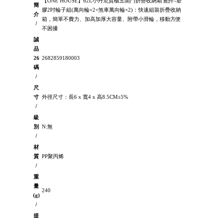
【ONE HOUSE】62L小丹尼貨櫃五開門折疊收納箱 配件-塑
簡
膠2吋輪子組(萬向輪×2+煞車萬向輪×2)：快速組裝折疊收納
介
箱，簡單不費力、加高加厚大容量、附帶小滑輪，移動方便
/
不困擾
誠
品
26
2682859180003
碼
/
尺
寸
外徑尺寸：長6 x 寬4 x 高8.5CM±5%
/
級
別
N:無
/
材
質
PP聚丙烯
/
重
量
240
(g)
/
提