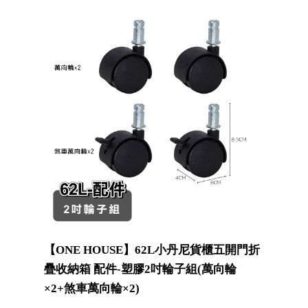
【ONE HOUSE】62L小丹尼貨櫃五開門折
疊收納箱 配件-塑膠2吋輪子組(萬向輪
×2+煞車萬向輪×2)