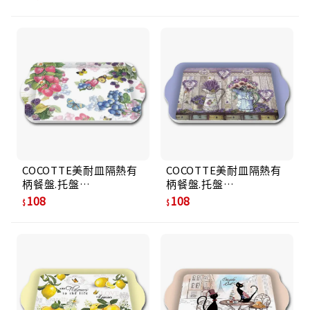
COCOTTE美耐皿隔熱有
COCOTTE美耐皿隔熱有
柄餐盤.托盤
柄餐盤.托盤
MH2115(1816)甜果醬
MH2115(2011)愛的薰衣
108
108
草