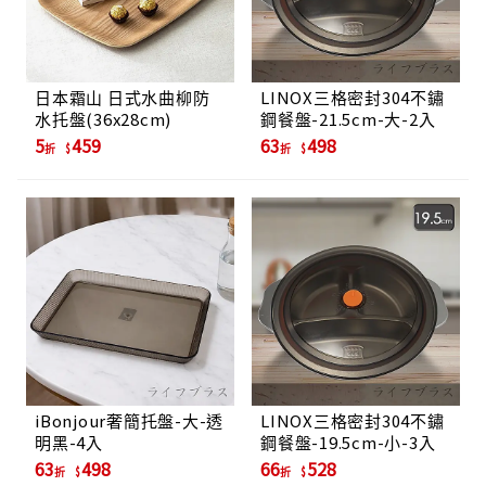
日本霜山 日式水曲柳防
LINOX三格密封304不鏽
水托盤(36x28cm)
鋼餐盤-21.5cm-大-2入
5
459
63
498
折
折
iBonjour奢簡托盤-大-透
LINOX三格密封304不鏽
明黑-4入
鋼餐盤-19.5cm-小-3入
63
498
66
528
折
折