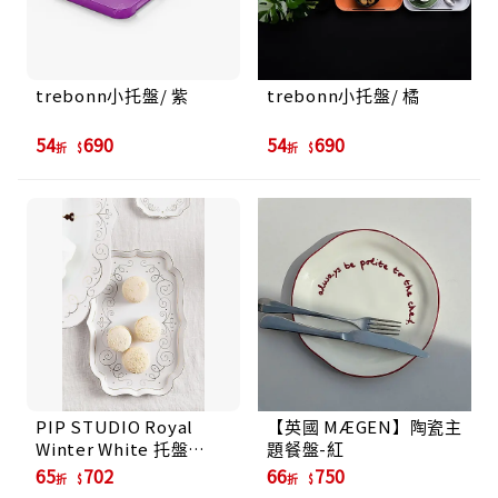
trebonn小托盤/ 紫
trebonn小托盤/ 橘
54
690
54
690
折
折
PIP STUDIO Royal
【英國 MÆGEN】陶瓷主
Winter White 托盤
題餐盤-紅
26x18cm
65
702
66
750
折
折