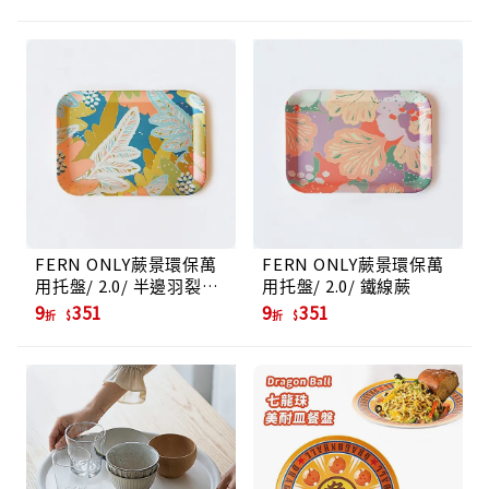
FERN ONLY蕨景環保萬
FERN ONLY蕨景環保萬
用托盤/ 2.0/ 半邊羽裂鳳
用托盤/ 2.0/ 鐵線蕨
尾蕨
9
351
9
351
折
折