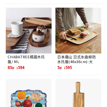
CHABATREE橢圓木托
日本霜山 日式水曲柳防
盤/ ML
水托盤(46x36cm)-大
85
594
5
595
折
折