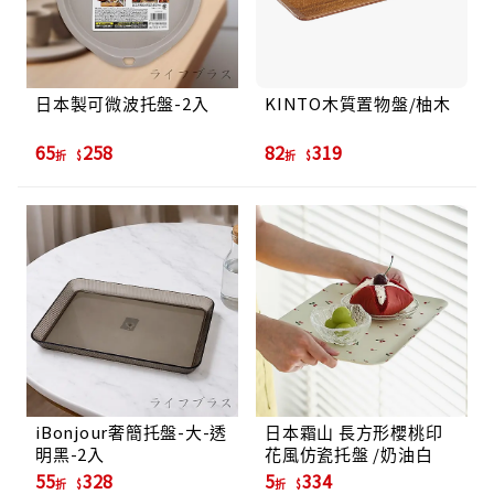
日本製可微波托盤-2入
KINTO木質置物盤/柚木
65
258
82
319
折
折
iBonjour奢簡托盤-大-透
日本霜山 長方形櫻桃印
明黑-2入
花風仿瓷托盤 /奶油白
55
328
5
334
折
折