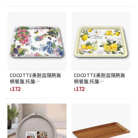
COCOTTE美耐皿隔熱無
COCOTTE美耐皿隔熱無
柄餐盤.托盤
柄餐盤.托盤
MS2721(1816)甜果醬
MS2721(FV)清香檸檬
172
172