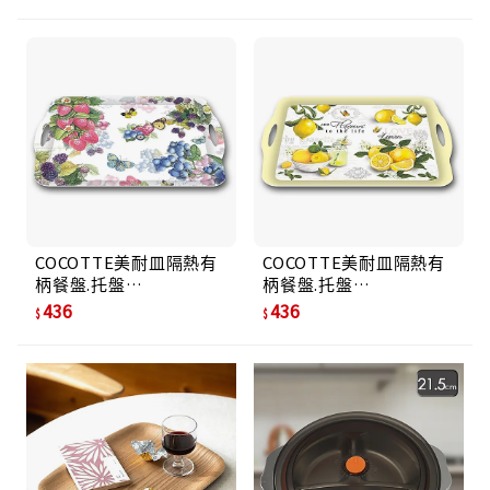
COCOTTE美耐皿隔熱有
COCOTTE美耐皿隔熱有
柄餐盤.托盤
柄餐盤.托盤
MH4729(1816)甜果醬
MH4729(FV)清香檸檬
436
436