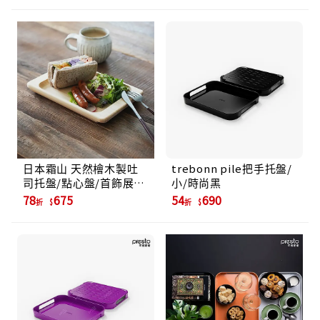
日本霜山 天然檜木製吐
trebonn pile把手托盤/
司托盤/點心盤/首飾展示
小/時尚黑
盤
78
675
54
690
折
折