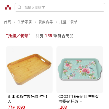
首頁
生活家居
餐飲食器
托盤／餐架
“托盤／餐架”
共有
156
筆符合商品
山本水源竹製托盤-中-1
COCOTTE美耐皿隔熱有
入
柄餐盤.托盤
MH2115(1665)花漾
77
690
108
折