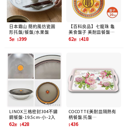
日本霜山 簡約風仿瓷圓
【百科良品】七龍珠 龜
形托盤/餐盤/水果盤
美食盤子 美耐皿餐盤
20CM (日本境內版)
5
399
62
418
折
折
LINOX三格密封304不鏽
COCOTTE美耐皿隔熱有
鋼餐盤-19.5cm-小-2入
柄餐盤.托盤
MH4729(1663)細絲花園
62
428
436
折