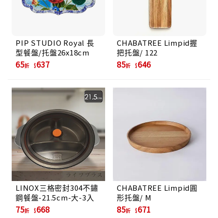
PIP STUDIO Royal 長
CHABATREE Limpid握
型餐盤/托盤26x18cm
把托盤/ 122
65
637
85
646
折
折
LINOX三格密封304不鏽
CHABATREE Limpid圓
鋼餐盤-21.5cm-大-3入
形托盤/ M
75
668
85
671
折
折