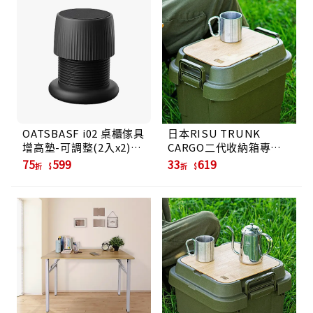
OATSBASF i02 桌櫃傢具
日本RISU TRUNK
增高墊-可調整(2入x2)/
CARGO二代收納箱專用
黑色
桌板-深型22L專用
75
599
33
619
折
折