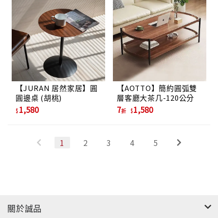
【JURAN 居然家居】圓
【AOTTO】簡約圓弧雙
圓邊桌 (胡桃)
層客廳大茶几-120公分
1,580
7
1,580
折
1
2
3
4
5
關於誠品