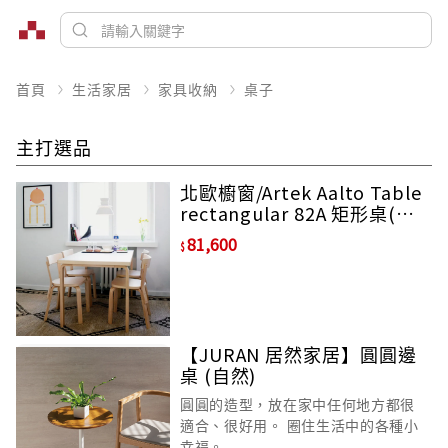
首頁
生活家居
家具收納
桌子
主打選品
北歐櫥窗/Artek Aalto Table
rectangular 82A 矩形桌(原
木腳、白桌面、150 公分)
81,600
【JURAN 居然家居】圓圓邊
桌 (自然)
圓圓的造型，放在家中任何地方都很
適合、很好用。 圈住生活中的各種小
幸福。