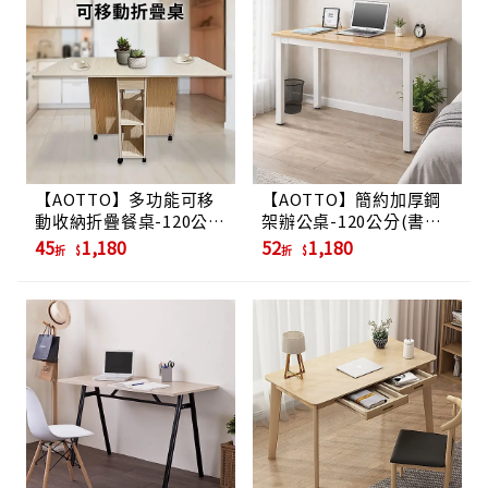
【AOTTO】多功能可移
【AOTTO】簡約加厚鋼
動收納折疊餐桌-120公分
架辦公桌-120公分(書桌
(收納桌 摺疊桌)
辦公桌 電腦桌)
45
1,180
52
1,180
折
折