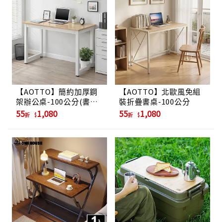
【AOTTO】簡約加厚鋼
【AOTTO】北歐風免組
架辦公桌-100公分(書桌
裝折疊書桌-100公分
辦公桌 電腦桌)
55
1,080
55
1,080
折
折