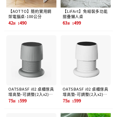
【AOTTO】簡約實用鋼
【LiFArt】免組裝多功能
架電腦桌-100公分
摺疊懶人桌
42
490
63
499
折
折
OATSBASF i02 桌櫃傢具
OATSBASF i02 桌櫃傢具
增高墊-可調整(2入x2)/
增高墊-可調整(2入x2)/
灰色
白色
75
599
75
599
折
折