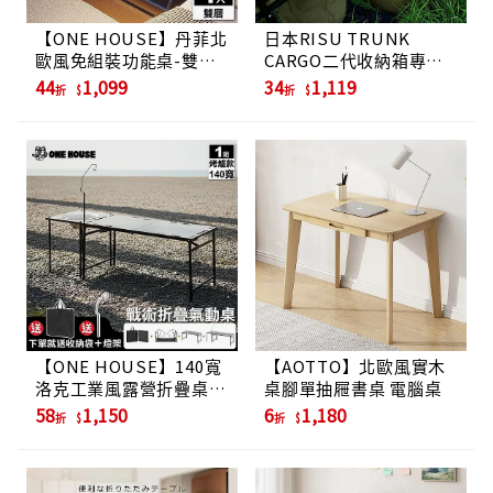
【ONE HOUSE】丹菲北
日本RISU TRUNK
歐風免組裝功能桌-雙層
CARGO二代收納箱專用
1入
桌板-淺型40L/深型70L
44
1,099
34
1,119
折
折
專用
【ONE HOUSE】140寬
【AOTTO】北歐風實木
洛克工業風露營折疊桌
桌腳單抽屜書桌 電腦桌
升級氣動桌_烤爐款/豪華
58
1,150
6
1,180
折
折
9件/ 黑色