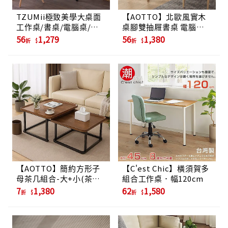
TZUMii極致美學大桌面
【AOTTO】北歐風實木
工作桌/書桌/電腦桌/辦
桌腳雙抽屜書桌 電腦桌
公桌
(工作桌 化妝桌 桌子 辦公
56
1,279
56
1,380
折
折
桌)
【AOTTO】簡約方形子
【C'est Chic】橫須賀多
母茶几組合-大+小(茶几
組合工作桌．幅120cm
客聽桌 桌子 子母茶几 疊
7
1,380
62
1,580
折
折
加)