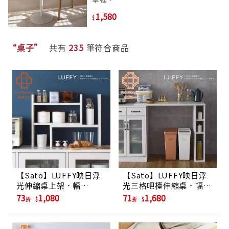
1,580
“桌子”
共有
235
筆符合商品
【Sato】LUFFY映日浮
【Sato】LUFFY映日浮
光伸縮桌上架．幅
光三格吧檯伸縮桌．幅
40~73cm
103cm
73
1,080
71
1,680
折
折