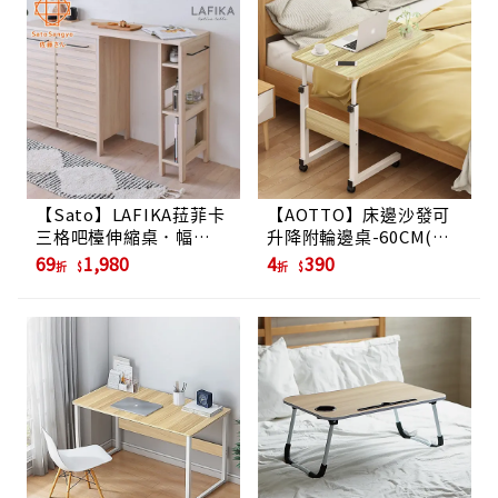
【Sato】LAFIKA菈菲卡
【AOTTO】床邊沙發可
三格吧檯伸縮桌．幅
升降附輪邊桌-60CM(懶
102.5cm
人桌 升降桌 電腦桌 邊几)
69
1,980
4
390
折
折