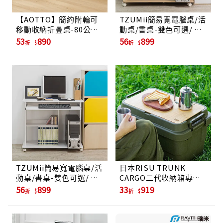
【AOTTO】簡約附輪可
TZUMii簡易寬電腦桌/活
移動收納折疊桌-80公分
動桌/書桌-雙色可選/ 木
(邊桌 茶几 邊几 書桌 電
紋色
53
890
56
899
折
折
腦桌 工作桌)
TZUMii簡易寬電腦桌/活
日本RISU TRUNK
動桌/書桌-雙色可選/ 白
CARGO二代收納箱專用
色
桌板-淺型30L/深型50L
56
899
33
919
折
折
專用