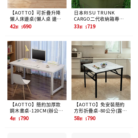
【AOTTO】可折疊升降
日本RISU TRUNK
懶人床邊桌(懶人桌 邊桌
CARGO二代收納箱專用
工作桌)
桌板-淺型18L/深型30L
42
690
33
719
折
折
專用
【AOTTO】簡約加厚款
【AOTTO】免安裝簡約
鋼木書桌-120CM(辦公桌
方形折疊桌-80公分(露營
電腦桌)
桌 拜拜桌 餐桌 方桌 折疊
4
790
58
790
折
折
桌)