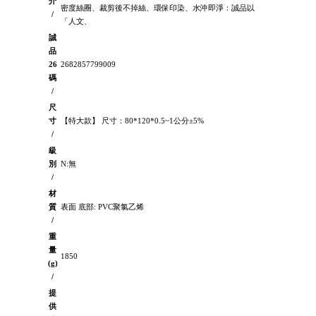
介
密度絲圈、裁剪後不掉絲、環保印染、水沖即淨：誠品以
/
「人文、
誠
品
26
2682857799009
碼
/
尺
寸
【特大款】 尺寸：80*120*0.5~1公分±5%
/
級
別
N:無
/
材
質
表面 底部: PVC聚氯乙烯
/
重
量
1850
(g)
/
提
供