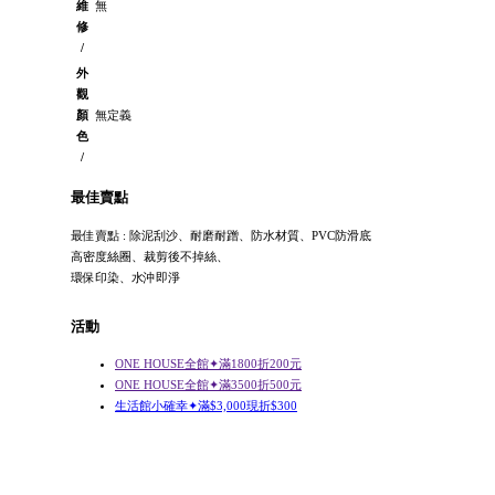
維
無
修
/
外
觀
顏
無定義
色
/
最佳賣點
最佳賣點 : 除泥刮沙、耐磨耐蹭、防水材質、PVC防滑底
高密度絲圈、裁剪後不掉絲、
環保印染、水沖即淨
活動
ONE HOUSE全館✦滿1800折200元
ONE HOUSE全館✦滿3500折500元
生活館小確幸✦滿$3,000現折$300