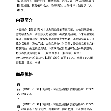
品
碎星岩石：除泥刮沙、耐磨耐蹭、防水材質、PVC防滑底高密
描
度絲圈、裁剪後不掉絲、環保印染、水沖即淨：誠品以「人
述
文、
內容簡介
內容簡介 【購 買 需 知】⚠️此商品僅能賣家宅配。⚠️收到商品後，
需先檢查配件、商品狀況是否完整，確認後再組裝。⚠️未組裝需退
換貨，需恢復原狀、保留原商品所有完整包裝。⚠️開箱請錄影，保
障您我權益，避免爭議。⚠️商品若有任何問題，需保留完整商品外
箱及商品，做退換貨處理。⚠️賣家宅配目前沒有配送外島及離島，
也沒有提供貨到付款。【尺寸 規格】【特大款】尺寸：
80*120*0.5~1公分±5%【材質 成份】表面：PVC、底部：PVC耐
磨防滑【產地】中國
商品規格
商
品
【ONE HOUSE】高彈超大可裁剪絲圈多功能地墊 80x120CM
名
碎星岩石
/
【ONE HOUSE】高彈超大可裁剪絲圈多功能地墊 80x120CM
簡
碎星岩石：除泥刮沙、耐磨耐蹭、防水材質、PVC防滑底高