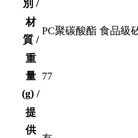
別 /
材
PC聚碳酸酯 食品級
質 /
重
量
77
(g) /
提
供