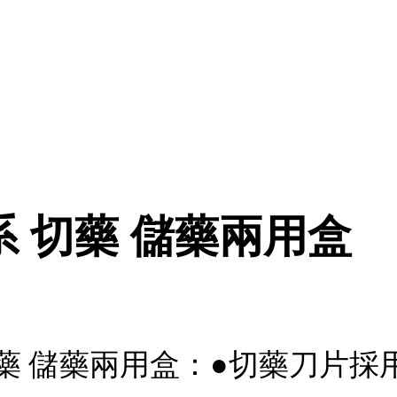
色系 切藥 儲藥兩用盒
系 切藥 儲藥兩用盒：●切藥刀片