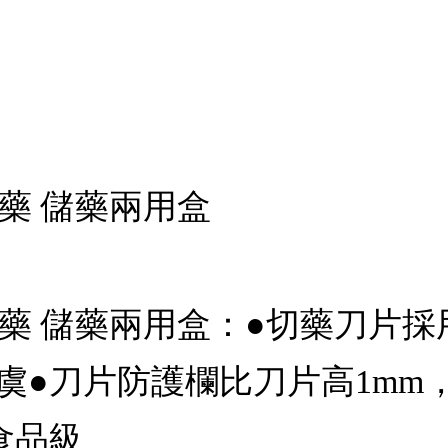
 切藥 儲藥兩用盒
系 切藥 儲藥兩用盒：●切藥刀片
虞●刀片防護欄比刀片高1mm
食品級