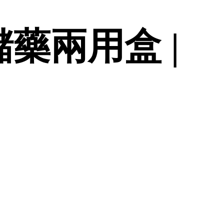
儲藥兩用盒 |