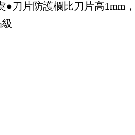
虞●刀片防護欄比刀片高1mm
品級