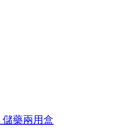
切藥 儲藥兩用盒