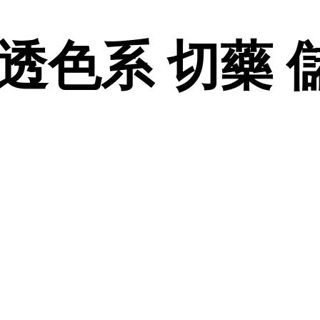
質感透色系 切藥 