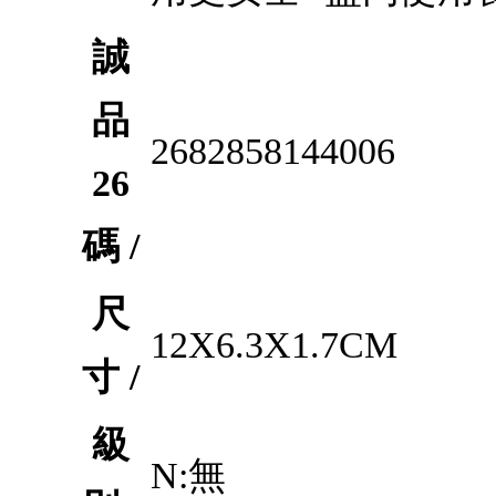
誠
品
2682858144006
26
碼 /
尺
12X6.3X1.7CM
寸 /
級
N:無