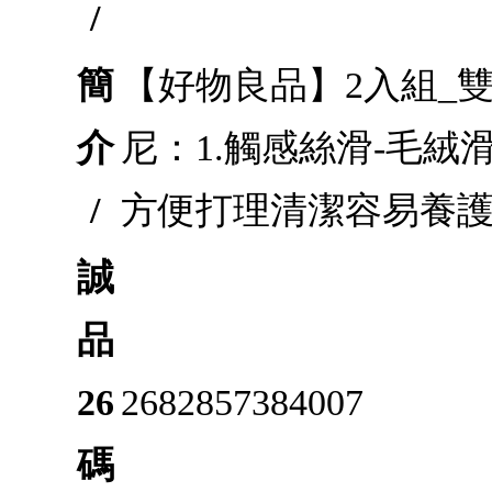
/
簡
【好物良品】2入組_雙
介
尼：1.觸感絲滑-毛絨
/
方便打理清潔容易養護3
誠
品
26
2682857384007
碼