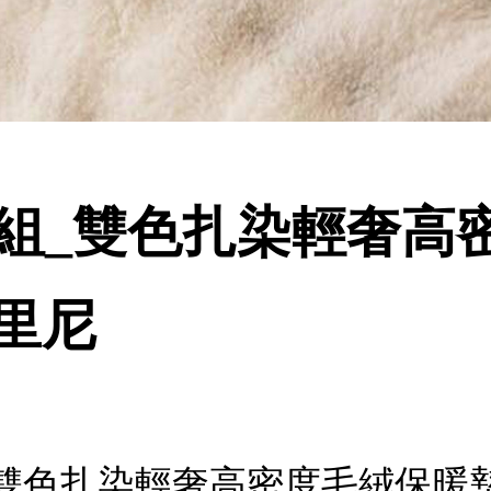
組_雙色扎染輕奢高
托里尼
色扎染輕奢高密度毛絨保暖墊 扶