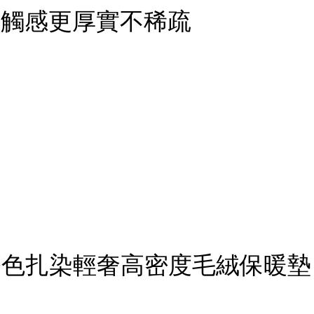
讓觸感更厚實不稀疏
色扎染輕奢高密度毛絨保暖墊 扶手