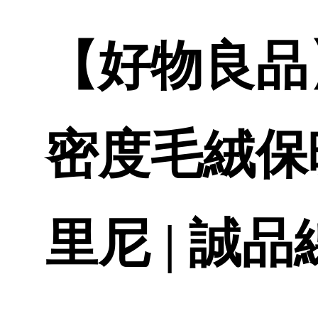
【好物良品
密度毛絨保暖
里尼 | 誠