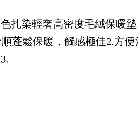
色扎染輕奢高密度毛絨保暖墊 扶手
滑順蓬鬆保暖，觸感極佳2.方
.