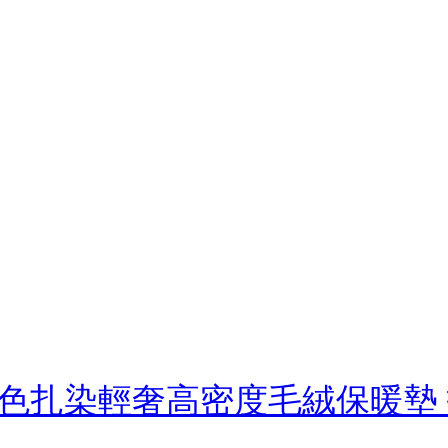
扎染輕奢高密度毛絨保暖墊 扶手