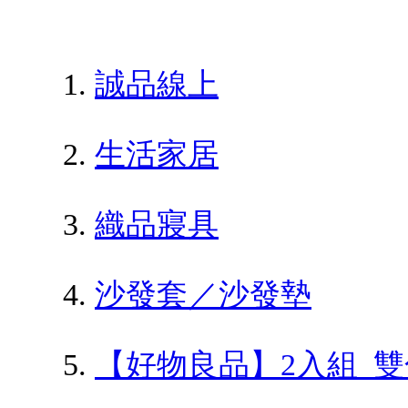
誠品線上
生活家居
織品寢具
沙發套／沙發墊
【好物良品】2入組_雙色