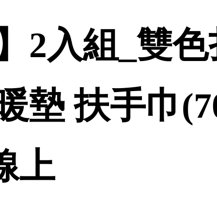
】2入組_雙
墊 扶手巾(70*
品線上