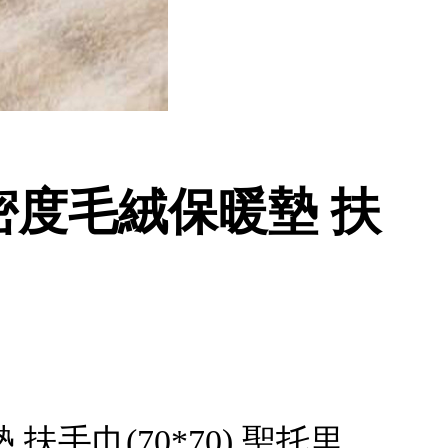
密度毛絨保暖墊 扶
手巾(70*70) 聖托里