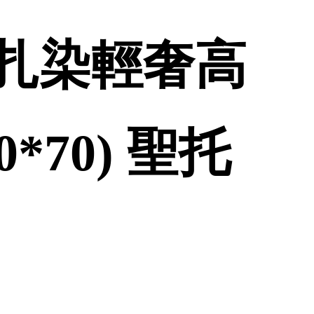
色扎染輕奢高
70) 聖托