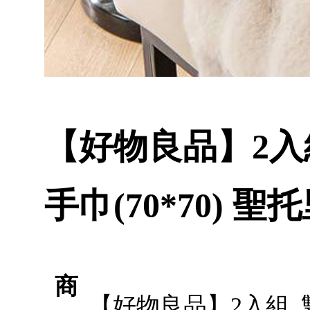
【好物良品】2入
手巾(70*70) 聖
商
【好物良品】2入組_雙