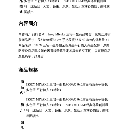
品
多色選 平行輸入 綠×淺綠：ISSEYMIYAKE經典傳承創新風
描
格：誠品以「人文、藝術、創意、生活」為核心價值，由推廣
述
閱讀出
內容簡介
內容簡介 品牌名稱：Issey Miyake 三宅一生商品材質：聚氯乙烯樹
脂商品尺寸：長34cmx寬34 cm 手把長度33.5-40.5cm內袋數量：1
商品來源：100% 三宅一生專櫃全新真品平行輸入商品配件：原廠
防塵袋商品圖檔顏色因電腦螢幕設定差異會略有不同，以實際商品
顏色為準，請見諒
商品規格
商
ISSEY MIYAKE 三宅一生 BAOBAO 6x6霧面兩面色手提包-
品
多色選 平行輸入 綠×淺綠
名 /
ISSEY MIYAKE 三宅一生 BAOBAO 6x6霧面兩面色手提包-
簡
多色選 平行輸入 綠×淺綠：ISSEYMIYAKE經典傳承創新風
介 /
格：誠品以「人文、藝術、創意、生活」為核心價值，由推
廣閱讀出
誠
品