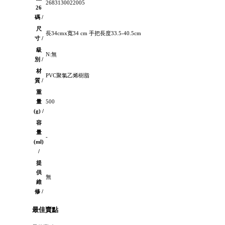
2683130022005
26
碼 /
尺
長34cmx寬34 cm 手把長度33.5-40.5cm
寸 /
級
N:無
別 /
材
PVC聚氯乙烯樹脂
質 /
重
量
500
(g) /
容
量
-
(ml)
/
提
供
無
維
修 /
最佳賣點