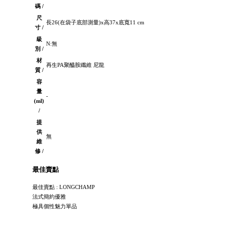
碼 /
尺
長26(在袋子底部測量)x高37x底寬11 cm
寸 /
級
N:無
別 /
材
再生PA聚醯胺纖維 尼龍
質 /
容
量
-
(ml)
/
提
供
無
維
修 /
最佳賣點
最佳賣點 : LONGCHAMP
法式簡約優雅
極具個性魅力單品