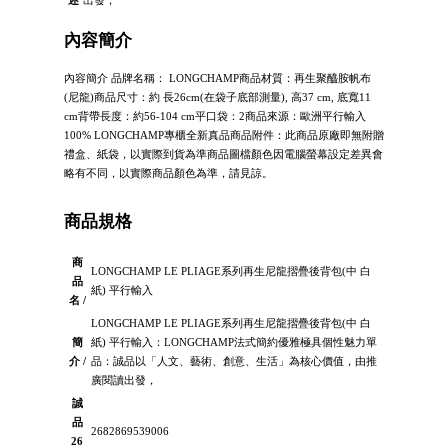
述
出發，
內容簡介
內容簡介 品牌名稱： LONGCHAMP商品材質：再生聚醯胺帆布
(尼龍)商品尺寸：約 長26cm(在袋子底部測量), 高37 cm, 底寬11
cm背帶長度：約56-104 cm平口袋：2商品來源：歐洲平行輸入
100% LONGCHAMP專櫃全新真品商品附件：此商品原廠即無附贈
禮盒、紙袋，以實際到貨為準商品圖檔顏色因電腦螢幕設定差異會
略有不同，以實際商品顏色為準，請見諒。
商品規格
商
LONGCHAMP LE PLIAGE系列再生尼龍摺疊後背包(中 白
品
紙) 平行輸入
名 /
LONGCHAMP LE PLIAGE系列再生尼龍摺疊後背包(中 白
簡
紙) 平行輸入：LONGCHAMP法式簡約優雅極具個性魅力單
介 /
品：誠品以「人文、藝術、創意、生活」為核心價值，由推
廣閱讀出發，
誠
品
2682869539006
26