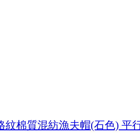
誌格紋棉質混紡漁夫帽(石色) 平行