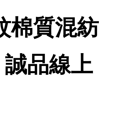
格紋棉質混紡
| 誠品線上