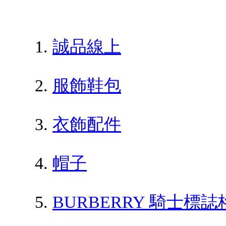
誠品線上
服飾鞋包
衣飾配件
帽子
BURBERRY 騎士標