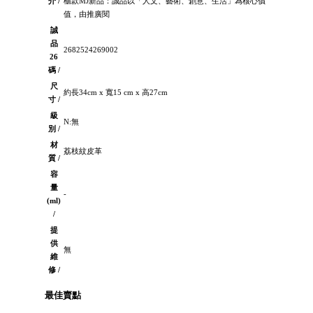
介 /
櫃款MJ新品：誠品以「人文、藝術、創意、生活」為核心價
值，由推廣閱
誠
品
2682524269002
26
碼 /
尺
約長34cm x 寬15 cm x 高27cm
寸 /
級
N:無
別 /
材
荔枝紋皮革
質 /
容
量
-
(ml)
/
提
供
無
維
修 /
最佳賣點