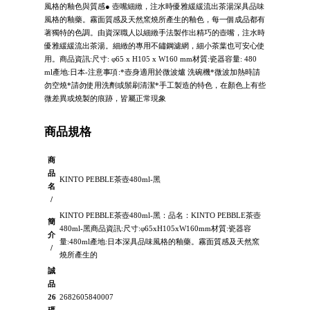
風格的釉色與質感● 壺嘴細緻，注水時優雅緩緩流出茶湯深具品味
風格的釉藥。霧面質感及天然窯燒所產生的釉色，每一個成品都有
著獨特的色調。由資深職人以細緻手法製作出精巧的壺嘴，注水時
優雅緩緩流出茶湯。細緻的專用不鏽鋼濾網，細小茶葉也可安心使
用。商品資訊:尺寸: φ65 x H105 x W160 mm材質:瓷器容量: 480
ml產地:日本-注意事項:*壺身適用於微波爐 洗碗機*微波加熱時請
勿空燒*請勿使用洗劑或鬃刷清潔*手工製造的特色，在顏色上有些
微差異或燒製的痕跡，皆屬正常現象
商品規格
商
品
KINTO PEBBLE茶壺480ml-黑
名
/
KINTO PEBBLE茶壺480ml-黑：品名：KINTO PEBBLE茶壺
簡
480ml-黑商品資訊:尺寸:φ65xH105xW160mm材質:瓷器容
介
量:480ml產地:日本深具品味風格的釉藥。霧面質感及天然窯
/
燒所產生的
誠
品
26
2682605840007