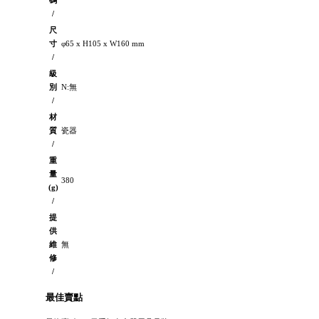
碼
/
尺
寸
φ65 x H105 x W160 mm
/
級
別
N:無
/
材
質
瓷器
/
重
量
380
(g)
/
提
供
維
無
修
/
最佳賣點