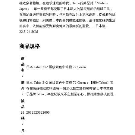
極致穿著體驗。在追求速成的時代，Tabio始終堅持「Made in
Japan」，每一雙襪子都凝聚了日本職人的講究細節的細膩工法，
在滿足舒適穿著感的同時，也不斷在設計上追求創新，從優雅的絲
襪和日常襪款，到風靡日本跑界的機能運動襪，讓你在忙碌的生活
節奏中，依然能感受到腳尖傳來的最細膩的寵愛。．日本製．
22.5-24.5CM
商品規格
商
品
日本 Tabio 2×2 羅紋素色中筒襪 72 Green
名
/
簡
日本 Tabio 2×2 羅紋素色中筒襪 72 Green：【關於Tabio】零
介
存在感好襪溫柔呵護每一個步伐創立於1968年的日本專業襪
/
子品牌Tabio，半世紀以來不忘創業初心，懷抱著創辦人的理
誠
品
26
2682523822000
碼
/
尺