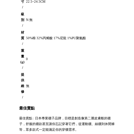
寸
22.5~24.5CM
/
級
別
N:無
/
材
質
50%棉 32%丙烯酸 17%尼龍 1%PU聚氨酯
/
重
量
0
(g)
/
提
供
維
無
修
/
最佳賣點
最佳賣點 : 日本專業襪子品牌，目標是創造像第二層皮膚般的襪
子，舒服的襪款甚至讓你忘記穿著它們，從運動襪、絲襪到休閒褲
等，眾多款式一定能滿足你的穿襪需求。