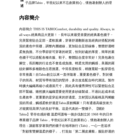
子品牌Tabio，半世紀以來不忘創業初心，懷抱著創辦人的理
述
內容簡介
內容簡介 THIS IS TABIOComfort, durability and quality. Always, in
all ways.經典商品大更新！・長年以來最受喜愛的經典素色襪子・
完美緊密貼合足部・柔軟親膚，穿著舒適翻新改造經典好搭配的棉
混紡素色中筒襪，調整內層縫線，更加貼合足部線條，整體舒適輕
柔無負擔。不分季節皆可穿著的材質，恰到好處的厚度，簡單的素
色襪子可以搭配各種衣服、鞋子。整體貼合度非常好！完美包裹住
腳交，長距離的行走也不會造成負擔。輕柔光滑的觸感，美麗的羅
紋針腳和多種顏色任君挑選。中筒長度較長，稍微寬鬆一點穿搭也
非常推薦！自Tabio創立以來一直伴隨著，重要素色襪子。對於襪
子的筒高、材質等帶有強烈的堅持，多次改造配合時代潮流。製作
時擴大編織再縮小成適當尺寸，因此具有優秀彈性可以緊密貼合足
部不緊繃。雖然擴大編織需要使用更多紗線製成，不過比起成本或
生產效率，更重要的是穿起來的舒適度。主材質以高級棉及丙烯酸
混紡而成，觸感柔軟舒適是Tabio原創獨家！只有通過高級技術力
才能實現高彈力的良好平衡。這是代表的一雙襪子。【關於
Tabio】零存在感好襪 溫柔呵護每一個步伐創立於 1968 年的日本
專業襪子品牌 Tabio，半世紀以來不忘創業初心，懷抱著創辦人的
理念：讓顧客穿著我們的襪子在地球旅行 (Tabi)，一心一意追求
「對顧客雙腳溫柔的襪子」，打造如「第二層皮膚般」服貼舒適的