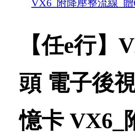
VX6_附降壓整流線_贈
【任e行】VX
頭 電子後視
憶卡 VX6