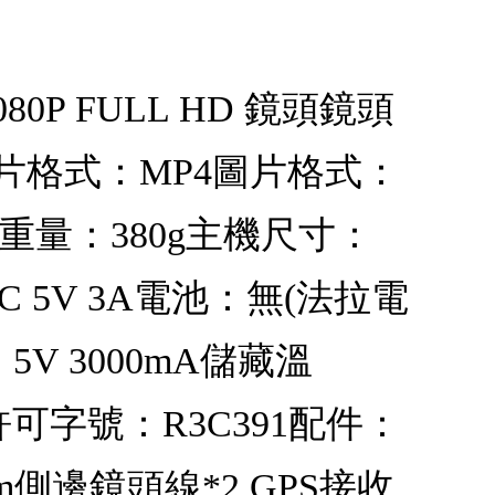
P FULL HD 鏡頭鏡頭
P影片格式：MP4圖片格式：
機重量：380g主機尺寸：
peC 5V 3A電池：無(法拉電
t：5V 3000mA儲藏溫
許可字號：R3C391配件：
m側邊鏡頭線*2 GPS接收