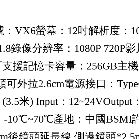
VX6螢幕：12吋解析度：1080
.8錄像分辨率：1080P 720
TF可支援記憶卡容量：256GB主
3) 鏡頭可外拉2.6cm電源接口：Ty
3.5米) Input：12~24VOutpu
：-10℃~70℃產地：中國BSMI
6m後鏡頭延長線 側邊鏡頭*2 5