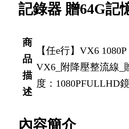
記錄器 贈64G記
商
【任e行】VX6 108
品
VX6_附降壓整流線_
描
度：1080PFULLH
述
內容簡介