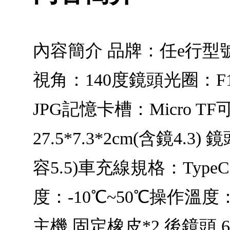
內容簡介 品牌：任e行型號：
視角：140度鏡頭光圈：F1
JPG記憶卡槽：Micro 
27.5*7.3*2cm(含鏡4.
容5.5)車充線規格：TypeC (
度：-10℃~50℃操作溫度
主機 固定橡皮*2 後鏡頭 