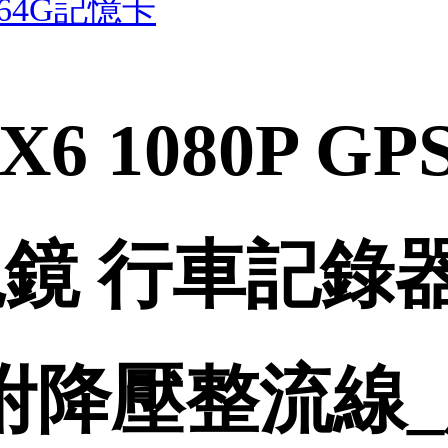
64G記憶卡
6 1080P G
鏡 行車記錄器
_附降壓整流線_