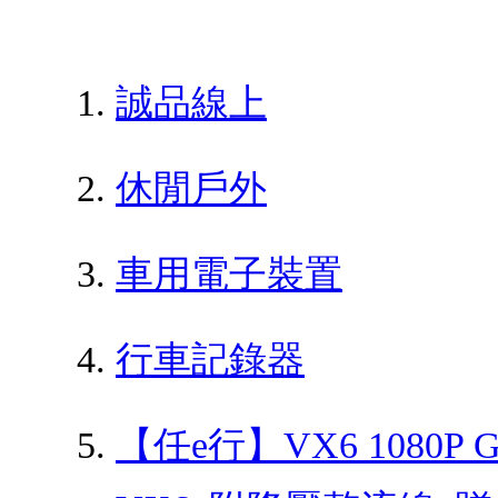
誠品線上
休閒戶外
車用電子裝置
行車記錄器
【任e行】VX6 1080