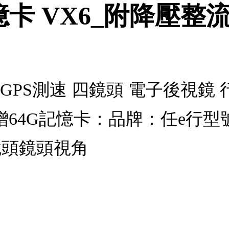
憶卡 VX6_附降壓整
0P GPS測速 四鏡頭 電子後視鏡
贈64G記憶卡：品牌：任e行型
D鏡頭鏡頭視角