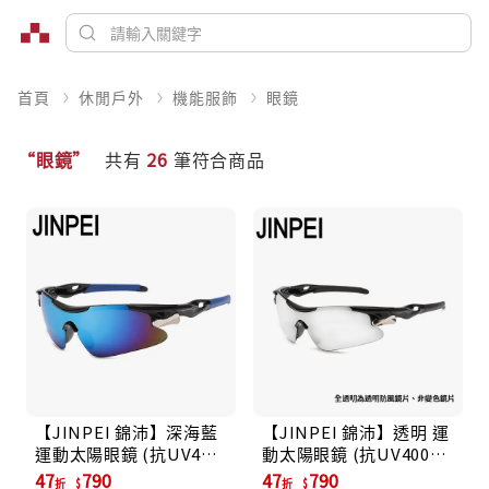
首頁
休閒戶外
機能服飾
眼鏡
“眼鏡”
共有
26
筆符合商品
【JINPEI 錦沛】深海藍
【JINPEI 錦沛】透明 運
運動太陽眼鏡 (抗UV400
動太陽眼鏡 (抗UV400
PC防撞 防眩光)
PC防撞 防眩光)
47
790
47
790
折
折