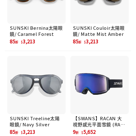
SUNSKI Bernina太陽眼
SUNSKI Couloir太陽眼
鏡/ Caramel Forest
鏡/ Matte Mist Amber
85
3,213
85
3,213
折
折
SUNSKI Treeline太陽
【SWANS】RACAN 大
眼鏡/ Navy Silver
視野感光平面雪鏡 (RA-
MDH-CU)/ Neo Black
85
3,213
9
5,652
折
折