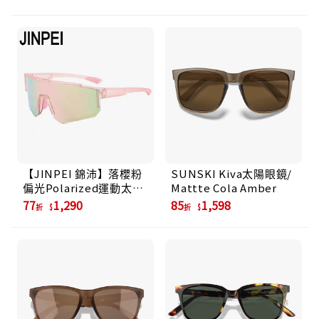
防眩光)
防眩光)
【JINPEI 錦沛】落櫻粉
SUNSKI Kiva太陽眼鏡/
偏光Polarized運動太陽
Mattte Cola Amber
眼鏡 (抗UV400 PC防撞
77
1,290
85
1,598
折
折
防眩光)