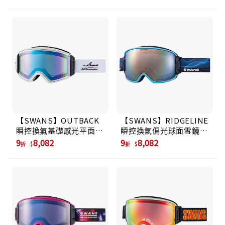
【SWANS】OUTBACK
【SWANS】RIDGELINE
瞬控換氣基礎感光平面雪
瞬控換氣偏光球面雪鏡 -
鏡 (OB-CMDH)/ Crom
淡紫/粉彩棕鏡面 -
9
8,082
9
8,082
折
折
White
Water Blue