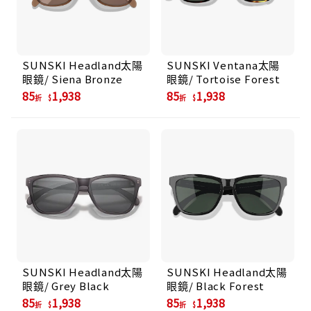
SUNSKI Headland太陽
SUNSKI Ventana太陽
眼鏡/ Siena Bronze
眼鏡/ Tortoise Forest
85
1,938
85
1,938
折
折
SUNSKI Headland太陽
SUNSKI Headland太陽
眼鏡/ Grey Black
眼鏡/ Black Forest
85
1,938
85
1,938
折
折