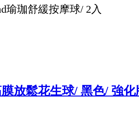
 Round瑜珈舒緩按摩球/ 2入
er肌筋膜放鬆花生球/ 黑色/ 強