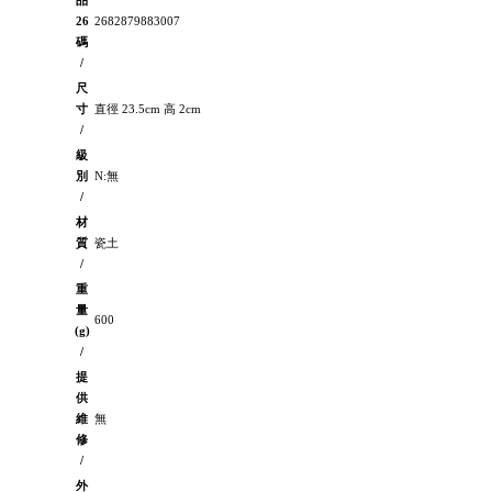
品
26
2682879883007
碼
/
尺
寸
直徑 23.5cm 高 2cm
/
級
別
N:無
/
材
質
瓷土
/
重
量
600
(g)
/
提
供
維
無
修
/
外