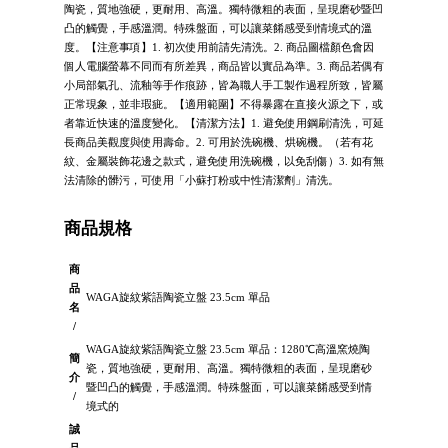
陶瓷，質地強硬，更耐用、高溫。獨特微粗的表面，呈現磨砂暨凹
凸的觸覺，手感溫潤。特殊盤面，可以讓菜餚感受到情境式的溫
度。【注意事項】1. 初次使用前請先清洗。2. 商品圖檔顏色會因
個人電腦螢幕不同而有所差異，商品皆以實品為準。3. 商品若偶有
小局部氣孔、流釉等手作痕跡，皆為職人手工製作過程所致，皆屬
正常現象，並非瑕疵。【適用範圍】不得暴露在直接火源之下，或
者靠近快速的溫度變化。【清潔方法】1. 避免使用鋼刷清洗，可延
長商品美觀度與使用壽命。2. 可用於洗碗機、烘碗機。（若有花
紋、金屬裝飾花邊之款式，避免使用洗碗機，以免刮傷）3. 如有無
法清除的髒污，可使用「小蘇打粉或中性清潔劑」清洗。
商品規格
商
品
WAGA旋紋紫語陶瓷立盤 23.5cm 單品
名
/
WAGA旋紋紫語陶瓷立盤 23.5cm 單品：1280℃高溫窯燒陶
簡
瓷，質地強硬，更耐用、高溫。獨特微粗的表面，呈現磨砂
介
暨凹凸的觸覺，手感溫潤。特殊盤面，可以讓菜餚感受到情
/
境式的
誠