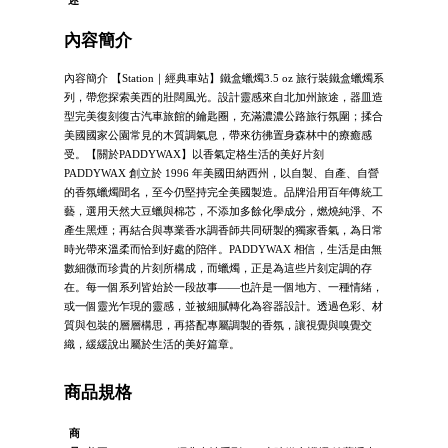
述
內容簡介
內容簡介 【Station｜經典車站】鐵盒蠟燭3.5 oz 旅行裝鐵盒蠟燭系
列，帶您探索美西的壯闊風光。設計靈感來自北加州旅途，器皿造
型完美復刻復古汽車旅館的鑰匙圈，充滿濃濃公路旅行氛圍；揉合
美國國家公園常見的木質調氣息，帶來彷彿置身森林中的療癒感
受。【關於PADDYWAX】以香氣定格生活的美好片刻
PADDYWAX 創立於 1996 年美國田納西州，以自製、自產、自營
的香氛蠟燭聞名，至今仍堅持完全美國製造。品牌沿用百年傳統工
藝，選用天然大豆蠟與棉芯，不添加多餘化學成分，燃燒純淨、不
產生黑煙；再結合與專業香水調香師共同研製的獨家香氣，為日常
時光帶來溫柔而恰到好處的陪伴。PADDYWAX 相信，生活是由無
數細微而珍貴的片刻所構成，而蠟燭，正是為這些片刻定調的存
在。每一個系列皆始於一段故事——也許是一個地方、一種情緒，
或一個靈光乍現的靈感，並被細膩轉化為容器設計。透過色彩、材
質與包裝的層層構思，再搭配專屬調製的香氛，讓視覺與嗅覺交
織，緩緩說出屬於生活的美好篇章。
商品規格
商