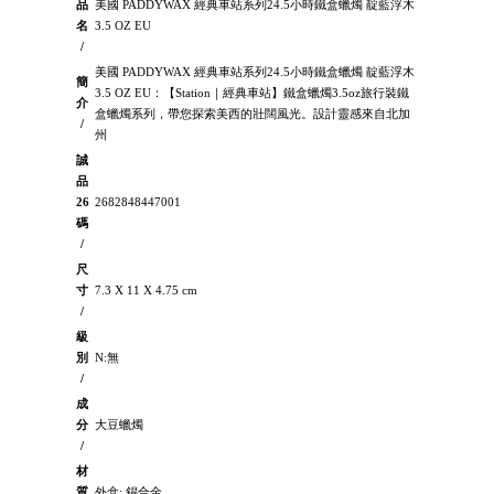
品
美國 PADDYWAX 經典車站系列24.5小時鐵盒蠟燭 靛藍浮木
名
3.5 OZ EU
/
美國 PADDYWAX 經典車站系列24.5小時鐵盒蠟燭 靛藍浮木
簡
3.5 OZ EU：【Station｜經典車站】鐵盒蠟燭3.5oz旅行裝鐵
介
盒蠟燭系列，帶您探索美西的壯闊風光。設計靈感來自北加
/
州
誠
品
26
2682848447001
碼
/
尺
寸
7.3 X 11 X 4.75 cm
/
級
別
N:無
/
成
分
大豆蠟燭
/
材
質
外盒: 錫合金