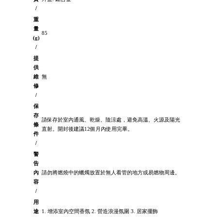
/
重
量
85
(g)
/
提
供
維
無
修
/
保
存
請保存於室內通風、乾燥、陰涼處，避免高溫、火源及陽光
條
直射。開封後建議12個月內使用完畢。
件
/
警
告
內
請勿將燃燒中的蠟燭放置於無人看管的地方或易燃物周邊。
容
/
用
途
1. 增添室內空間香氛 2. 營造浪漫氛圍 3. 居家擺飾