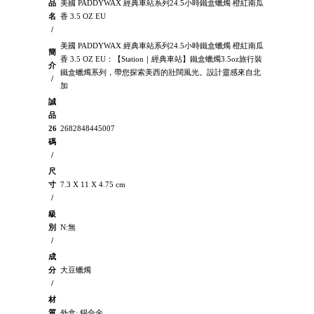
品
美國 PADDYWAX 經典車站系列24.5小時鐵盒蠟燭 橙紅南瓜
名
香 3.5 OZ EU
/
美國 PADDYWAX 經典車站系列24.5小時鐵盒蠟燭 橙紅南瓜
簡
香 3.5 OZ EU：【Station｜經典車站】鐵盒蠟燭3.5oz旅行裝
介
鐵盒蠟燭系列，帶您探索美西的壯闊風光。設計靈感來自北
/
加
誠
品
26
2682848445007
碼
/
尺
寸
7.3 X 11 X 4.75 cm
/
級
別
N:無
/
成
分
大豆蠟燭
/
材
質
外盒: 錫合金