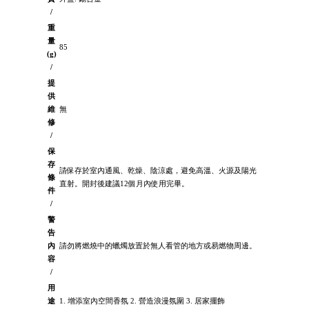
/
重
量
85
(g)
/
提
供
維
無
修
/
保
存
請保存於室內通風、乾燥、陰涼處，避免高溫、火源及陽光
條
直射。開封後建議12個月內使用完畢。
件
/
警
告
內
請勿將燃燒中的蠟燭放置於無人看管的地方或易燃物周邊。
容
/
用
途
1. 增添室內空間香氛 2. 營造浪漫氛圍 3. 居家擺飾