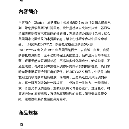
述
內容簡介
內容簡介 【Station｜經典車站】鐵盒蠟燭3.5 oz 旅行裝鐵盒蠟燭系
列，帶您探索美西的壯闊風光。設計靈感來自北加州旅途，器皿造
型完美復刻復古汽車旅館的鑰匙圈，充滿濃濃公路旅行氛圍；揉合
美國國家公園常見的木質調氣息，帶來彷彿置身森林中的療癒感
受。【關於PADDYWAX】以香氣定格生活的美好片刻
PADDYWAX 創立於 1996 年美國田納西州，以自製、自產、自營
的香氛蠟燭聞名，至今仍堅持完全美國製造。品牌沿用百年傳統工
藝，選用天然大豆蠟與棉芯，不添加多餘化學成分，燃燒純淨、不
產生黑煙；再結合與專業香水調香師共同研製的獨家香氣，為日常
時光帶來溫柔而恰到好處的陪伴。PADDYWAX 相信，生活是由無
數細微而珍貴的片刻所構成，而蠟燭，正是為這些片刻定調的存
在。每一個系列皆始於一段故事——也許是一個地方、一種情緒，
或一個靈光乍現的靈感，並被細膩轉化為容器設計。透過色彩、材
質與包裝的層層構思，再搭配專屬調製的香氛，讓視覺與嗅覺交
織，緩緩說出屬於生活的美好篇章。
商品規格
商