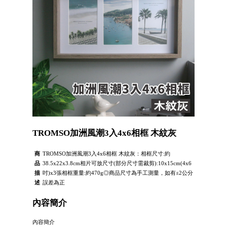
TROMSO加洲風潮3入4x6相框 木紋灰
商
TROMSO加洲風潮3入4x6相框 木紋灰：相框尺寸:約
品
38.5x22x3.8cm相片可放尺寸(部分尺寸需裁剪):10x15cm(4x6
描
吋)x3張相框重量:約470g◎商品尺寸為手工測量，如有±2公分
述
誤差為正
內容簡介
內容簡介