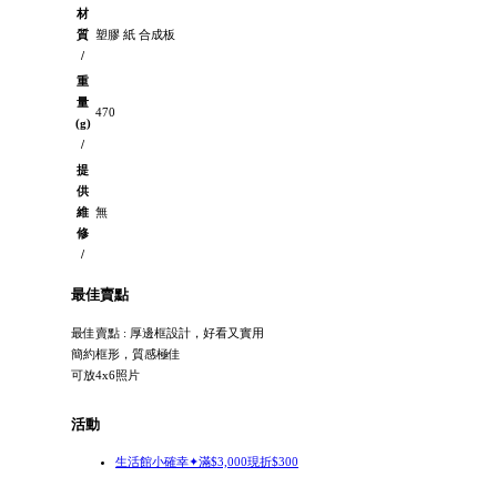
材
質
塑膠 紙 合成板
/
重
量
470
(g)
/
提
供
維
無
修
/
最佳賣點
最佳賣點 : 厚邊框設計，好看又實用
簡約框形，質感極佳
可放4x6照片
活動
生活館小確幸✦滿$3,000現折$300