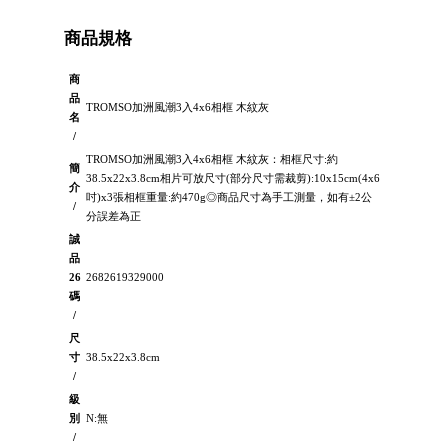
商品規格
商
品
TROMSO加洲風潮3入4x6相框 木紋灰
名
/
TROMSO加洲風潮3入4x6相框 木紋灰：相框尺寸:約
簡
38.5x22x3.8cm相片可放尺寸(部分尺寸需裁剪):10x15cm(4x6
介
吋)x3張相框重量:約470g◎商品尺寸為手工測量，如有±2公
/
分誤差為正
誠
品
26
2682619329000
碼
/
尺
寸
38.5x22x3.8cm
/
級
別
N:無
/