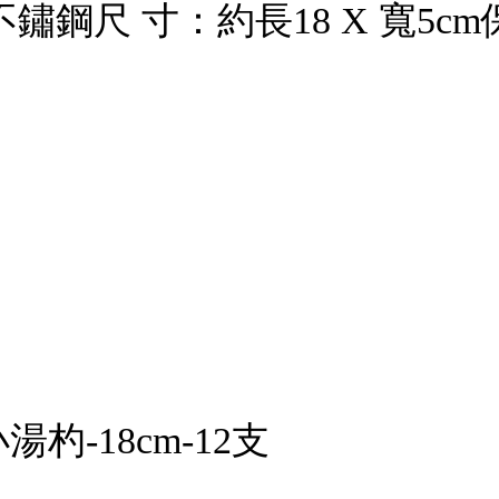
不鏽鋼尺 寸：約長18 X 寬5
杓-18cm-12支