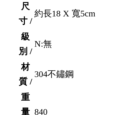
尺
約長18 X 寬5cm
寸 /
級
N:無
別 /
材
304不鏽鋼
質 /
重
量
840