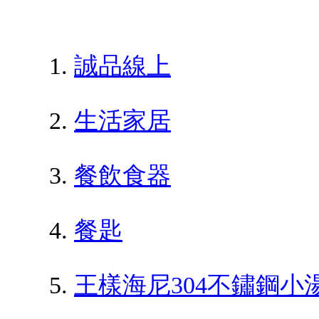
誠品線上
生活家居
餐飲食器
餐匙
王樣海尼304不鏽鋼小湯杓