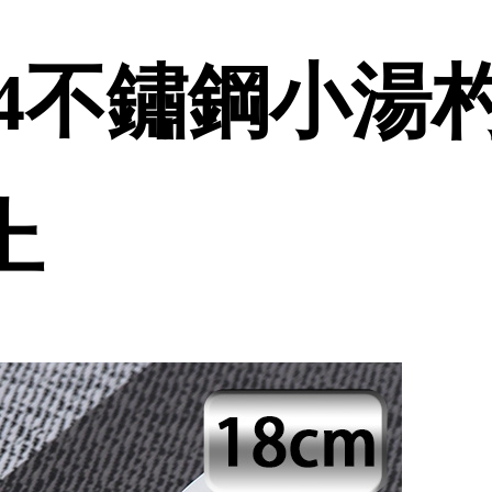
不鏽鋼小湯杓-1
上