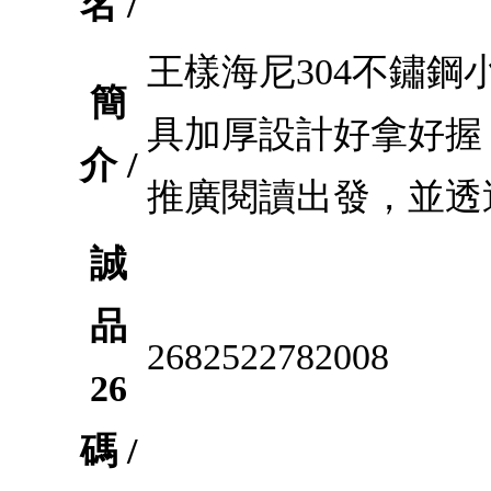
名 /
王樣海尼304不鏽鋼小
簡
具加厚設計好拿好握
介 /
推廣閱讀出發，並透
誠
品
2682522782008
26
碼 /