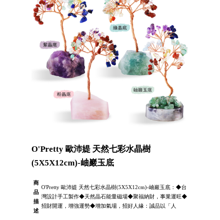
O'Pretty 歐沛媞 天然七彩水晶樹
(5X5X12cm)-岫巖玉底
商
O'Pretty 歐沛媞 天然七彩水晶樹(5X5X12cm)-岫巖玉底：◆台
品
灣設計手工製作◆天然晶石能量磁場◆聚福納財，事業運旺◆
描
招財開運，增強運勢◆增加氣場，招好人緣：誠品以「人
述