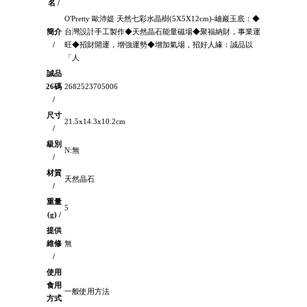
名 /
O'Pretty 歐沛媞 天然七彩水晶樹(5X5X12cm)-岫巖玉底：◆
簡介
台灣設計手工製作◆天然晶石能量磁場◆聚福納財，事業運
/
旺◆招財開運，增強運勢◆增加氣場，招好人緣：誠品以
「人
誠品
26碼
2682523705006
/
尺寸
21.5x14.3x10.2cm
/
級別
N:無
/
材質
天然晶石
/
重量
5
(g) /
提供
維修
無
/
使用
食用
一般使用方法
方式