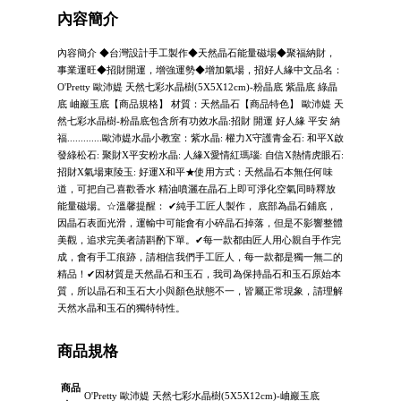
內容簡介
內容簡介 ◆台灣設計手工製作◆天然晶石能量磁場◆聚福納財，
事業運旺◆招財開運，增強運勢◆增加氣場，招好人緣中文品名：
O'Pretty 歐沛媞 天然七彩水晶樹(5X5X12cm)-粉晶底 紫晶底 綠晶
底 岫巖玉底【商品規格】 材質：天然晶石【商品特色】 歐沛媞 天
然七彩水晶樹-粉晶底包含所有功效水晶:招財 開運 好人緣 平安 納
福.............歐沛媞水晶小教室：紫水晶: 權力X守護青金石: 和平X啟
發綠松石: 聚財X平安粉水晶: 人緣X愛情紅瑪瑙: 自信X熱情虎眼石:
招財X氣場東陵玉: 好運X和平★使用方式：天然晶石本無任何味
道，可把自己喜歡香水 精油噴灑在晶石上即可淨化空氣同時釋放
能量磁場。☆溫馨提醒： ✔純手工匠人製作， 底部為晶石鋪底，
因晶石表面光滑，運輸中可能會有小碎晶石掉落，但是不影響整體
美觀，追求完美者請斟酌下單。✔每一款都由匠人用心親自手作完
成，會有手工痕跡，請相信我們手工匠人，每一款都是獨一無二的
精品！✔因材質是天然晶石和玉石，我司為保持晶石和玉石原始本
質，所以晶石和玉石大小與顏色狀態不一，皆屬正常現象，請理解
天然水晶和玉石的獨特特性。
商品規格
商品
O'Pretty 歐沛媞 天然七彩水晶樹(5X5X12cm)-岫巖玉底