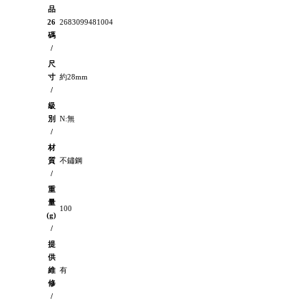
品
26
2683099481004
碼
/
尺
寸
約28mm
/
級
別
N:無
/
材
質
不鏽鋼
/
重
量
100
(g)
/
提
供
維
有
修
/