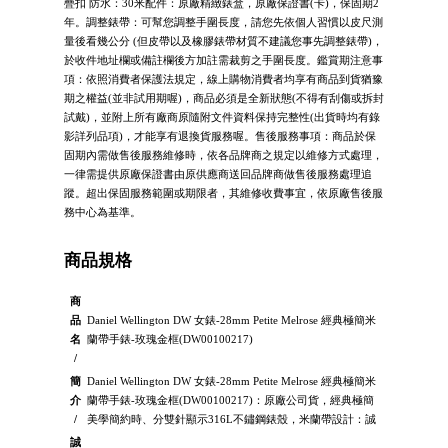
疊扣 防水：30米配件：原廠精緻錶盒，原廠保證書(卡)，保固期2
年。調整錶帶：可幫您調整手圍長度，請您先依個人習慣以皮尺測
量後看幾公分 (但皮帶以及橡膠錶帶材質不建議您事先調整錶帶)，
於收件地址欄或備註欄後方加註需裁剪之手圍長度。鑑賞期注意事
項：依照消費者保護法規定，線上購物消費者均享有商品到貨猶豫
期之權益(並非試用期喔)，商品必須是全新狀態(不得有刮傷或拆封
試戴)，並附上所有廠商原隨附文件資料保持完整性(出貨時均有錄
影詳列品項)，才能享有退換貨服務喔。售後服務事項：商品於保
固期內需做售後服務維修時，依各品牌商之規定以維修方式處理，
一律需提供原廠保證書由原供應商送回品牌商做售後服務處理追
蹤。超出保固服務範圍或期限者，其維修收費事宜，依原廠售後服
務中心為基準。
商品規格
商
品
Daniel Wellington DW 女錶-28mm Petite Melrose 經典極簡米
名
蘭帶手錶-玫瑰金框(DW00100217)
/
簡
Daniel Wellington DW 女錶-28mm Petite Melrose 經典極簡米
介
蘭帶手錶-玫瑰金框(DW00100217)：原廠公司貨，經典極簡
/
美學簡約時、分雙針顯示316L不鏽鋼錶殼，米蘭帶設計：誠
誠