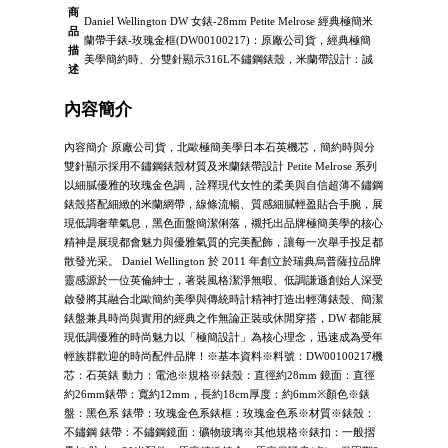
商
Daniel Wellington DW 女錶-28mm Petite Melrose 經典極簡米
品
蘭帶手錶-玫瑰金框(DW00100217)：原廠公司貨，經典極簡
描
美學簡約時、分雙針顯示316L不鏽鋼錶殼，米蘭帶設計：誠
述
內容簡介
內容簡介 原廠公司貨，北歐極簡美學日本石英機芯，簡約時與分
雙針顯示採用不鏽鋼錶殼材質及米蘭錶帶設計 Petite Melrose 系列
以細膩優雅的玫瑰金色調，詮釋現代女性的柔美與自信超薄不鏽鋼
錶殼搭配細緻的米蘭網帶，線條流暢、質感細膩輕盈貼合手腕，展
現低調奢華氣息，黑色面盤簡潔俐落，襯托出品牌極簡美學的核心
精神是展現都會魅力與優雅氣質的完美配飾，讓每一次舉手投足都
散發光采。 Daniel Wellington 於 2011 年創立於瑞典烏普薩拉品牌
靈感源於一位英倫紳士，著裝風格潔淨無暇、低調謙遜創始人深受
啟發將其融合北歐簡約美學與傳統時計精神打造出輕薄錶殼、簡潔
錶盤兼具時尚與實用的經典之作無論正裝或休閒穿搭，DW 都能展
現低調優雅的時尚魅力以「極簡設計」為核心理念，迅速成為受年
輕族群歡迎的時尚配件品牌！※基本資料※料號：DW00100217機
芯：石英錶 動力：電池※規格※錶殼：直徑約28mm 鏡面：直徑
約26mm錶帶：寬約12mm，長約18cm厚度：約6mm※顏色※錶
盤：黑色系 錶帶：玫瑰金色系錶框：玫瑰金色系※材質※錶殼：
不鏽鋼 錶帶：不鏽鋼鏡面：礦物玻璃※其他規格※錶扣：一般摺