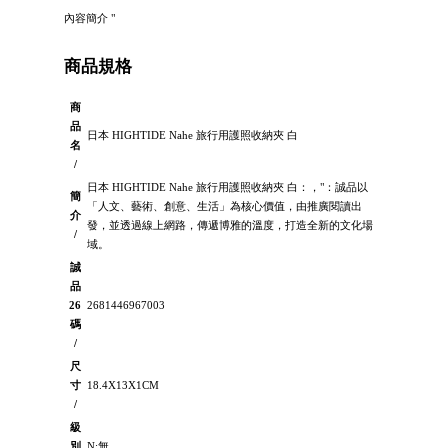
內容簡介 "
商品規格
商
品
日本 HIGHTIDE Nahe 旅行用護照收納夾 白
名
/
日本 HIGHTIDE Nahe 旅行用護照收納夾 白：，"：誠品以
簡
「人文、藝術、創意、生活」為核心價值，由推廣閱讀出
介
發，並透過線上網路，傳遞博雅的溫度，打造全新的文化場
/
域。
誠
品
26
2681446967003
碼
/
尺
寸
18.4X13X1CM
/
級
別
N:無