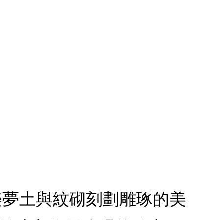
樂夢土與紋砌刻劃雕琢的美