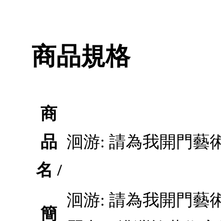
商品規格
商
品
洄游: 請為我開門藝
名 /
洄游: 請為我開門
簡