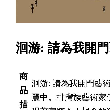
洄游: 請為我開
商
洄游: 請為我開門
品
麗中。排灣族藝術家
描