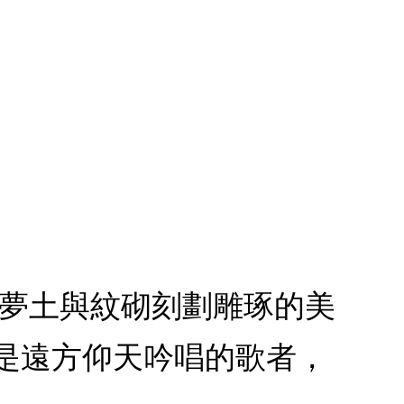
樂夢土與紋砌刻劃雕琢的美
是遠方仰天吟唱的歌者，