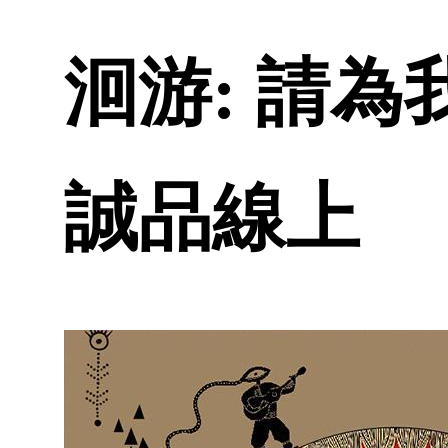
洄游: 請為
誠品線上