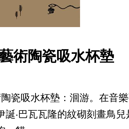
門藝術陶瓷吸水杯墊
藝術陶瓷吸水杯墊：洄游。在音
伊誕‧巴瓦瓦隆的紋砌刻畫鳥兒