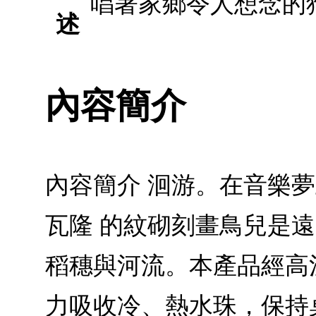
唱著家鄉令人想念的
述
內容簡介
內容簡介 洄游。在音樂夢
瓦隆 的紋砌刻畫鳥兒是
稻穗與河流。本產品經高
力吸收冷、熱水珠，保持