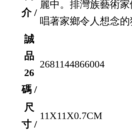
麗中。排灣族藝術家
介 /
唱著家鄉令人想念的
誠
品
2681144866004
26
碼 /
尺
11X11X0.7CM
寸 /