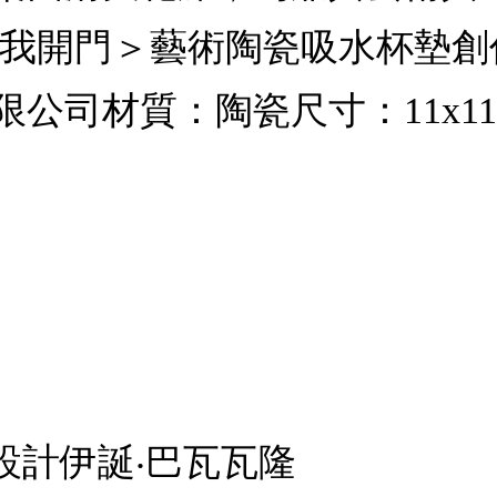
為我開門＞藝術陶瓷吸水杯墊創
司材質：陶瓷尺寸：11x11x0
設計伊誕‧巴瓦瓦隆