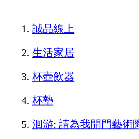
誠品線上
生活家居
杯壺飲器
杯墊
洄游: 請為我開門藝術