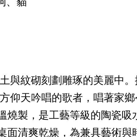
狗、貓
土與紋砌刻劃雕琢的美麗中。排
遠方仰天吟唱的歌者，唱著家
溫燒製，是工藝等級的陶瓷吸
桌面清爽乾燥，為兼具藝術與