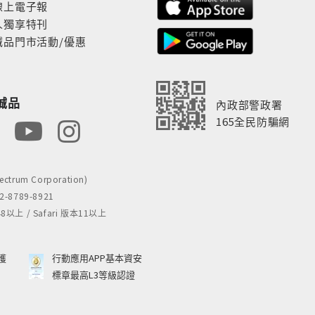
線上電子報
人獨享特刊
誠品門市活動/優惠
誠品
內政部警政署
165全民防騙網
rum Corporation)
8789-8921
 / Safari 版本11以上
獲
行動應用APP基本資安
標章最高L3等級認證