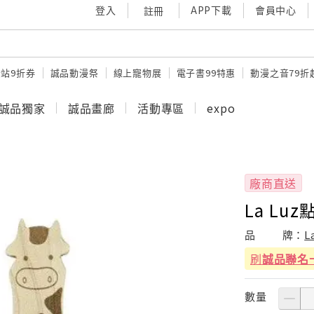
登入
APP下載
會員中心
註冊
站9折券
誠品動漫祭
線上寵物展
電子書99特惠
動漫之音79折
誠品獨家
誠品畫廊
活動專區
expo
廠商直送
La Lu
品
牌：
L
刷
誠品聯名
數量