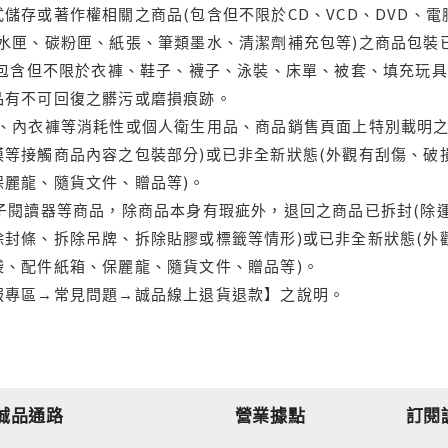
儲存或著作權相關之商品(包含但不限於CD、VCD、DVD、電
水匣、碳粉匣、紙張、筆類墨水、清潔劑補充包等)之商品包裝已
(包含但不限於衣褲、鞋子、襪子、泳裝、床單、被套、填充玩具
品有不可回復之髒污或磨損痕跡。
品、內衣褲等消耗性或個人衛生用品、商品銷售頁面上特別載明之
等接觸商品內容之包裝部分)或已非全新狀態(外觀有刮傷、破
保麗龍、隨貨文件、贈品等)。
電子閱讀器等商品，除商品本身有瑕疵外，退回之商品已拆封(除
封條、拆除吊牌、拆除貼膠或標籤等情形)或已非全新狀態(外
袋、配件紙箱、保麗龍、隨貨文件、贈品等)。
服專區→常見問題→誠品線上退貨退款】之說明。
誠品通路
營業據點
訂閱