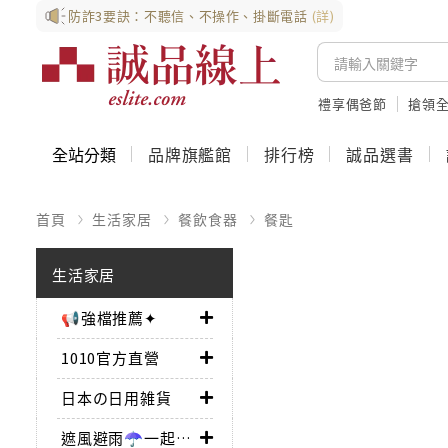
防詐3要訣：不聽信、不操作、掛斷電話
(詳)
禮享偶爸節
搶領全
全站分類
品牌旗艦館
排行榜
誠品選書
首頁
生活家居
餐飲食器
餐匙
生活家居
📢強檔推薦✦
1010官方直營
日本の日用雑貨
遮風避雨☂一起撐傘