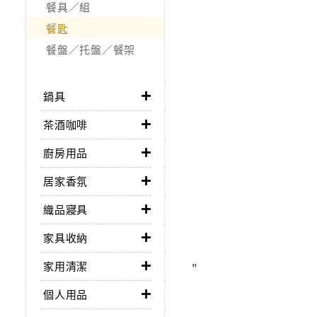
餐具／組
餐匙
餐盤／托盤／餐架
鍋具
茶酒咖啡
廚房用品
居家香氛
織品寢具
家具收納
家用清潔
"
個人用品