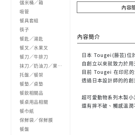
儲米桶／箱
內容
吸管
餐具套組
筷子
內容簡介
餐匙／湯匙
餐叉／水果叉
日本 Tougei(籐芸
餐刀／牛排刀
自創立以來就致力於用
抹刀／奶油刀／果醬勺
目前 Tougei 在印
托盤／餐架
透過日本設計師的的創
餐墊／桌墊
餐飲相關品
超可愛動物系列木製小
餐桌用品相關
還有摔不破、觸感溫潤
餐巾紙
保鮮袋／保鮮膜
餐盤