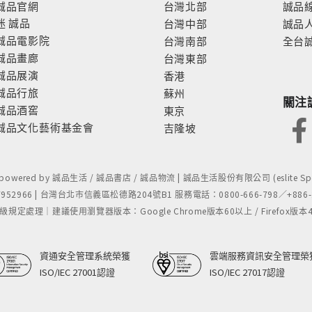
誠品官網
台灣北部
誠品
迷
誠品
台灣中部
誠品
誠品電影院
台灣南部
全台
誠品畫廊
台灣東部
誠品展演
香港
誠品行旅
蘇州
關注
誠品酒窖
東京
誠品文化藝術基金會
吉隆坡
- powered by 誠品生活 / 誠品書店 / 誠品物流 | 誠品生活股份有限公司 (eslite Spect
52966 | 台灣台北市信義區松德路204號B1 服務電話：0800-666-798／+886-2-
處理｜建議使用瀏覽器版本：Google Chrome版本60以上 / Firefox版本48以上
資通安全管理系統榮獲
雲端服務資訊安全管理榮
ISO/IEC 27001認證
ISO/IEC 27017認證