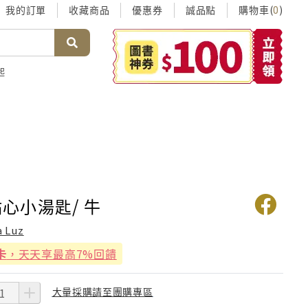
我的訂單
收藏商品
優惠券
誠品點
購物車(
)
0
起
z點心小湯匙/ 牛
a Luz
卡
，天天享最高7%回饋
大量採購請至團購專區