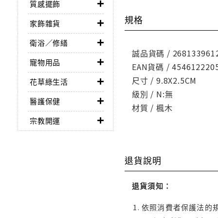
質感擺飾
規格
家飾雜貨
衛浴／修繕
誠品貨碼 / 268133961
寵物用品
EAN貨碼 / 454612220
尺寸 / 9.8X2.5CM
花草綠生活
級別 / N:無
醫護保健
材質 / 楓木
宗教開運
退貨說明
退貨須知：
依照消費者保護法的規