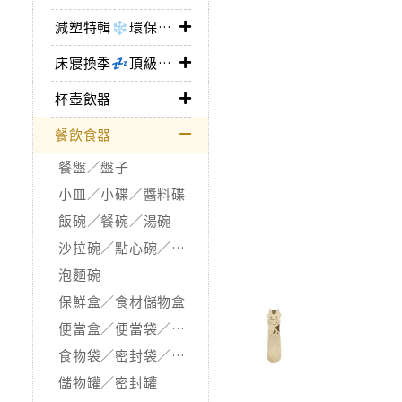
減塑特輯❄環保愛地球
床寢換季💤頂級舒眠逸品
杯壺飲器
餐飲食器
餐盤／盤子
小皿／小碟／醬料碟
飯碗／餐碗／湯碗
沙拉碗／點心碗／甜點杯
泡麵碗
保鮮盒／食材儲物盒
便當盒／便當袋／保冷袋
食物袋／密封袋／保鮮膜
儲物罐／密封罐