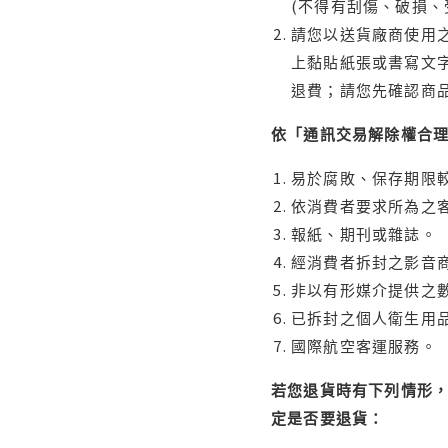
(不得有刮傷、破損、
請您以送貨廠商使用
上黏貼紙張或書寫文
退費；請您先確認商
依「通訊交易解除權合
易於腐敗、保存期限較
依消費者要求所為之客
報紙、期刊或雜誌。
經消費者拆封之影音
非以有形媒介提供之數
已拆封之個人衛生用品
國際航空客運服務。
若您退貨時有下列情形，
定是否要退貨：