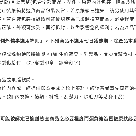
受潮)且需完整(包含全部商品、配件、原廠內外包裝、贈品及所
之包裝紙箱將退貨商品包裝妥當，若原紙箱已遺失，請另使用其
字。若原廠包裝損毀將可能被認定為已逾越檢查商品之必要程度，
品正確、外觀可接受，再行拆封，以免影響您的權利；若為產品
理例外情事適用準則」，下列商品不適用七日猶豫期，除產品本
短或解約時即將逾期。(如:生鮮蔬果、乳製品、冷凍冷藏食材、
製化給付。(如:客製印章、鋼筆刻字)
商品或電腦軟體。
位內容或一經提供即為完成之線上服務，經消費者事先同意始提
。(如:內衣褲、襪類、褲襪、刮鬍刀、除毛刀等貼身用品)
可能被認定已逾越檢查商品之必要程度而須負擔為回復原狀必要