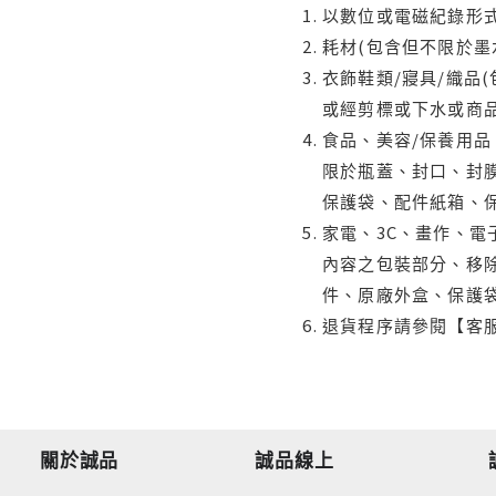
以數位或電磁紀錄形式
耗材(包含但不限於墨
衣飾鞋類/寢具/織品
或經剪標或下水或商
食品、美容/保養用
限於瓶蓋、封口、封膜
保護袋、配件紙箱、
家電、3C、畫作、
內容之包裝部分、移除
件、原廠外盒、保護
退貨程序請參閱【客
關於誠品
誠品線上