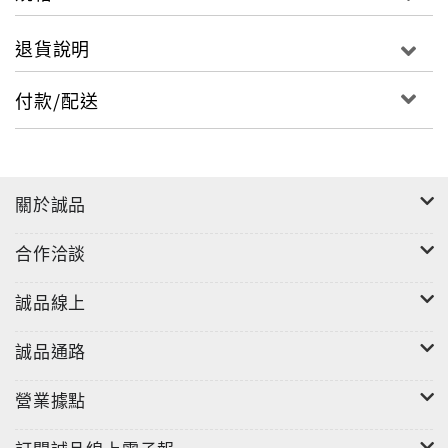
退貨說明
付款/配送
關於誠品
合作洽談
"
誠品線上
誠品通路
營業據點