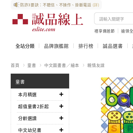
防詐3要訣：不聽信、不操作、掛斷電話
(詳)
禮享偶爸節
搶領全
全站分類
品牌旗艦館
排行榜
誠品選書
首頁
童書
中文圖畫書／繪本
親情友誼
童書
本月精選
超值童書2折起
分齡選讀
中文幼兒書