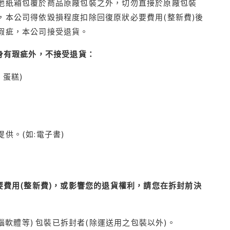
他紙箱包覆於商品原廠包裝之外，切勿直接於原廠包裝
本公司得依毀損程度扣除回復原狀必要費用(整新費)後
瑕疵，本公司接受退貨。
身有瑕疵外，不接受退貨：
蛋糕)
供。(如:電子書)
費用(整新費)，或影響您的退貨權利，請您在拆封前決
腦軟體等) 包裝已拆封者(除運送用之包裝以外)。