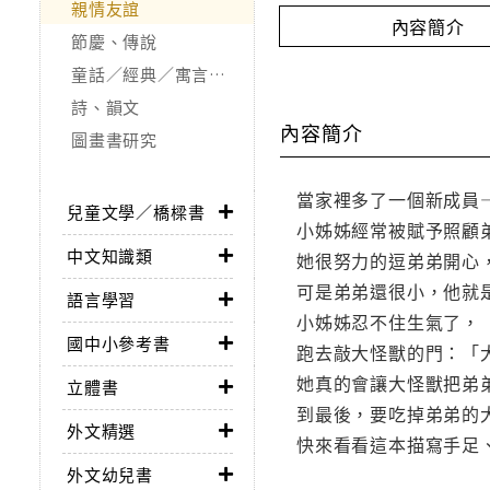
親情友誼
內容簡介
節慶、傳說
童話／經典／寓言故事
詩、韻文
內容簡介
圖畫書研究
當家裡多了一個新成員
兒童文學／橋樑書
小姊姊經常被賦予照顧
中文知識類
她很努力的逗弟弟開心
可是弟弟還很小，他就
語言學習
小姊姊忍不住生氣了，
國中小參考書
跑去敲大怪獸的門：「
她真的會讓大怪獸把弟
立體書
到最後，要吃掉弟弟的
外文精選
快來看看這本描寫手足
外文幼兒書