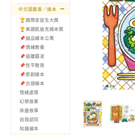
中文圖畫書／繪本
🏆國際安徒生大獎
🏆美國凱迪克繪本獎
📌誠品繪本公寓
📌情緒教養
📌遠離霸凌
📌性平教育
📌原創繪本
📌台語繪本
情緒處理
幻想故事
床邊故事
自我認同
知識繪本