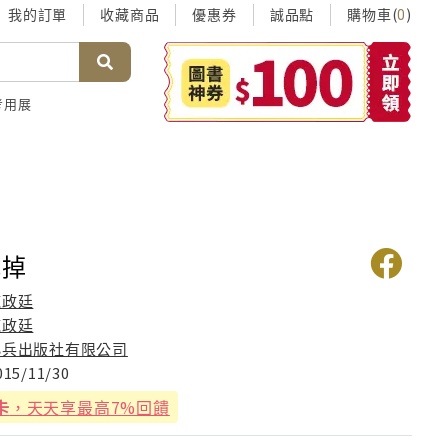
我的訂單
收藏商品
優惠券
誠品點
購物車(
)
0
考用展
吃掉
施政廷
施政廷
小兵出版社有限公司
015/11/30
卡
，天天享最高7%回饋