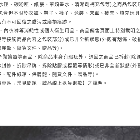
水匣、碳粉匣、紙張、筆類墨水、清潔劑補充包等)之商品包裝已
(包含但不限於衣褲、鞋子、襪子、泳裝、床單、被套、填充玩具
品有不可回復之髒污或磨損痕跡。
品、內衣褲等消耗性或個人衛生用品、商品銷售頁面上特別載明之
等接觸商品內容之包裝部分)或已非全新狀態(外觀有刮傷、破
保麗龍、隨貨文件、贈品等)。
電子閱讀器等商品，除商品本身有瑕疵外，退回之商品已拆封(除
封條、拆除吊牌、拆除貼膠或標籤等情形)或已非全新狀態(外
袋、配件紙箱、保麗龍、隨貨文件、贈品等)。
服專區→常見問題→誠品線上退貨退款】之說明。