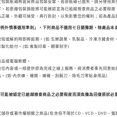
之包裝紙箱將退貨商品包裝妥當，若原紙箱已遺失，請另使用其
字。若原廠包裝損毀將可能被認定為已逾越檢查商品之必要程度，
品正確、外觀可接受，再行拆封，以免影響您的權利；若為產品
理例外情事適用準則」，下列商品不適用七日猶豫期，除產品本
短或解約時即將逾期。(如:生鮮蔬果、乳製品、冷凍冷藏食材、
製化給付。(如:客製印章、鋼筆刻字)
商品或電腦軟體。
位內容或一經提供即為完成之線上服務，經消費者事先同意始提
。(如:內衣褲、襪類、褲襪、刮鬍刀、除毛刀等貼身用品)
可能被認定已逾越檢查商品之必要程度而須負擔為回復原狀必要
儲存或著作權相關之商品(包含但不限於CD、VCD、DVD、電