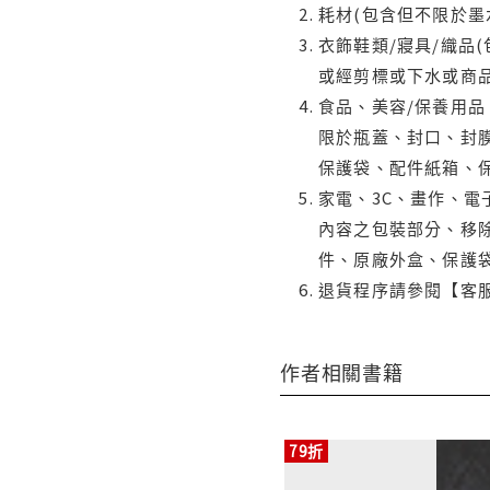
耗材(包含但不限於墨
衣飾鞋類/寢具/織品
或經剪標或下水或商
食品、美容/保養用
限於瓶蓋、封口、封膜
保護袋、配件紙箱、
家電、3C、畫作、
內容之包裝部分、移除
件、原廠外盒、保護
退貨程序請參閱【客
作者相關書籍
79折