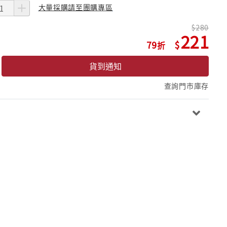
大量採購請至團購專區
280
221
79
貨到通知
查詢門市庫存