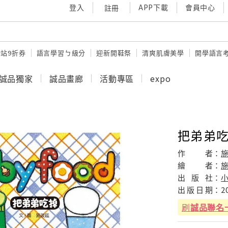
登入
APP下載
會員中心
註冊
站9折券
語言學習ㄅ級分
迎新開鞋祭
清爽肌膚美學
開學語言
誠品獨家
誠品畫廊
活動專區
expo
把弟弟
作
者：
繪
者：
出
版
社：
出
版
日
期：
2
刷
誠品聯名