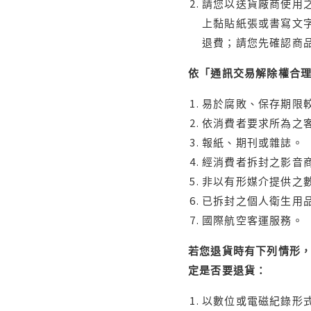
請您以送貨廠商使用
上黏貼紙張或書寫文
退費；請您先確認商
依「通訊交易解除權合
易於腐敗、保存期限較
依消費者要求所為之客
報紙、期刊或雜誌。
經消費者拆封之影音
非以有形媒介提供之數
已拆封之個人衛生用品
國際航空客運服務。
若您退貨時有下列情形，
定是否要退貨：
以數位或電磁紀錄形式